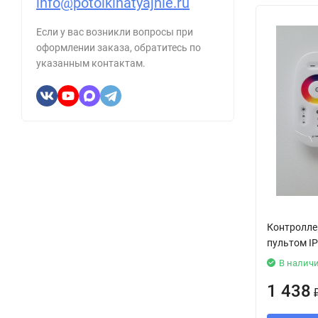
info@potolkinatyajnie.ru
Если у вас возникли вопросы при
оформлении заказа, обратитесь по
указанным контактам.
Контролле
пультом IP
В налич
1 438