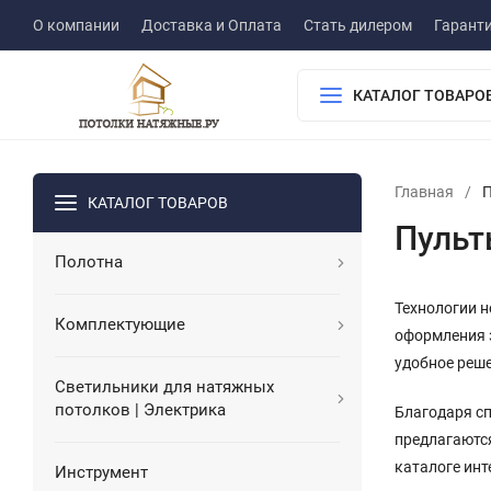
О компании
Доставка и Оплата
Стать дилером
Гарант
КАТАЛОГ ТОВАРО
Главная
/
П
КАТАЛОГ ТОВАРОВ
Пульт
Полотна
Технологии н
Комплектующие
оформления з
удобное реше
Светильники для натяжных
потолков | Электрика
Благодаря с
предлагаются
каталоге инт
Инструмент