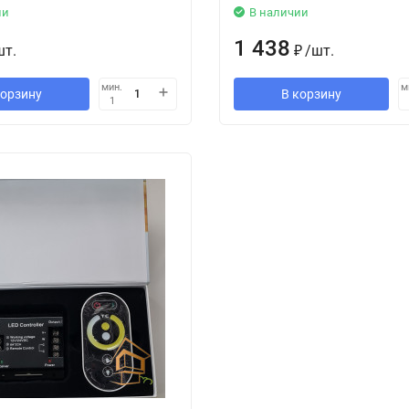
ии
В наличии
1 438
шт.
₽
/
шт.
мин.
м
корзину
В корзину
1