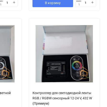
ин.
мин.
В корзину
1
1
цветной
Контроллер для светодиодной ленты
RGB / RGBW сенсорный 12-24 V, 432 W
(Премиум)