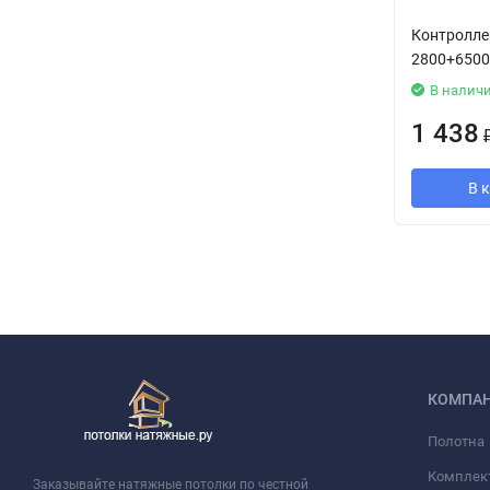
Контролле
2800+6500 
В налич
1 438
В 
КОМПА
Полотна
Комплек
Заказывайте натяжные потолки по честной