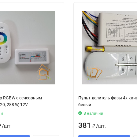
р RGBW с сенсорным
Пульт-делитель фазы 4х ка
20, 288 W, 12V
белый
ии
В наличии
381
₽
/
шт.
₽
/
шт.