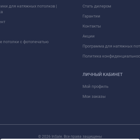
ики для натяжных потолков |
Стать дилером
ка
Гарантии
ент
Контакты
Акции
 потолки с фотопечатью
Программа для натяжных по
Политика конфиденциально
ЛИЧНЫЙ КАБИНЕТ
Мой профиль
Мои заказы
© 2026 InSale. Все права защищены