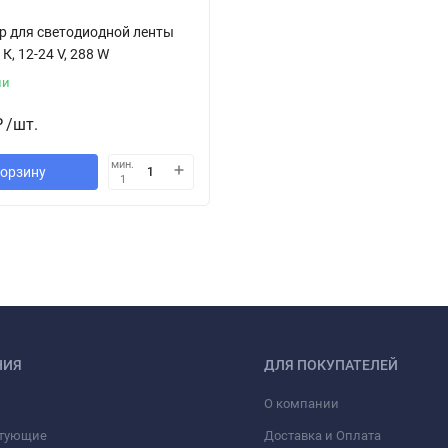
р для светодиодной ленты
К, 12-24 V, 288 W
ии
₽
/
шт.
мин.
корзину
1
НИЯ
ДЛЯ ПОКУПАТЕЛЕЙ
О компании
тующие
Доставка и Оплата