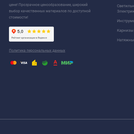
цене! Прозрачное ценообразование, широкий
Светильн
выбор качественных материалов по доступной
Электри
стоимости!
Инструм
Карнизы
Натяжные
Политика персональных данных