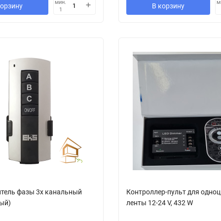
мин.
м
корзину
В корзину
1
итель фазы 3х канальный
Контроллер-пульт для одно
ный)
ленты 12-24 V, 432 W