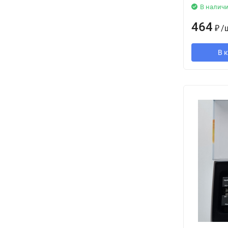
В налич
464
₽
/
В 