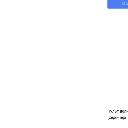
В 
Пульт дел
(серо-чер