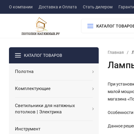
О компании
Доставка и Оплата
Стать дилером
Гарант
КАТАЛОГ ТОВАРО
Главная
/
Л
КАТАЛОГ ТОВАРОВ
Лампы
Полотна
При установ
Комплектующие
малой мощнос
магазина «П
Светильники для натяжных
потолков | Электрика
Особенности
Данное решен
Инструмент