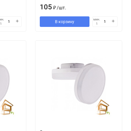
105
₽
/
шт.
ин.
мин.
В корзину
1
1