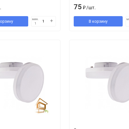
75
.
₽
/
шт.
мин.
м
корзину
В корзину
1