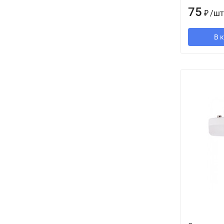
75
₽
/
шт
В 