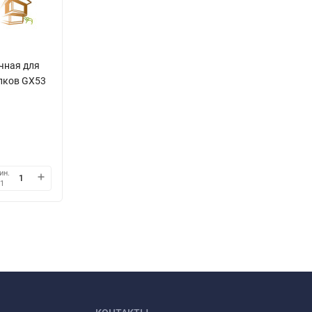
чная для
лков GX53
ин.
1