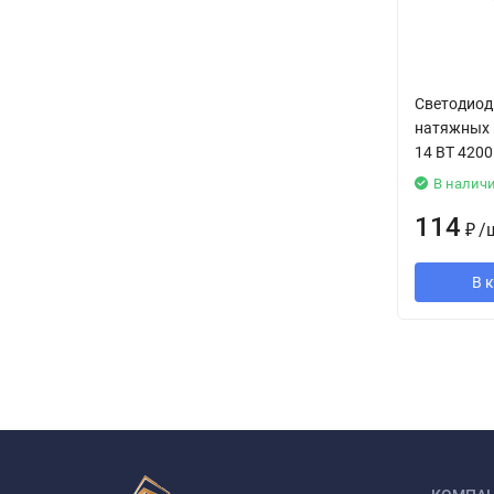
Светодиод
натяжных 
14 ВТ 4200
В налич
114
₽
/
В 