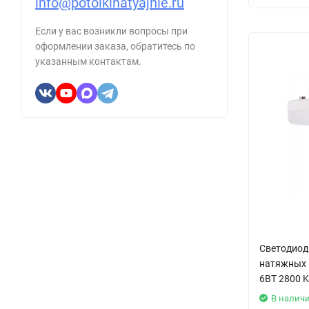
info@potolkinatyajnie.ru
Если у вас возникли вопросы при
оформлении заказа, обратитесь по
указанным контактам.
Светодиод
натяжных 
6ВТ 2800 K
В налич