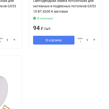
чная для
Светодиодная лампа потолочная для
лков GX53
натяжных и подвесных потолков GX53
10 ВТ 4200 K матовая
В наличии
94
₽
/
шт.
ин.
мин.
В корзину
1
1