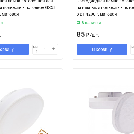
ная лампа потолочная для
Светодиодная лампа потоло
и подвесных потолков GX53
натяжных и подвесных пото
K матовая
8 ВТ 4200 K матовая
ии
В наличии
85
.
₽
/
шт.
мин.
м
корзину
В корзину
1