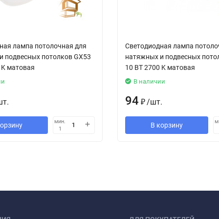
ная лампа потолочная для
Светодиодная лампа потоло
и подвесных потолков GX53
натяжных и подвесных пото
 K матовая
10 ВТ 2700 K матовая
ии
В наличии
94
шт.
₽
/
шт.
мин.
м
корзину
В корзину
1