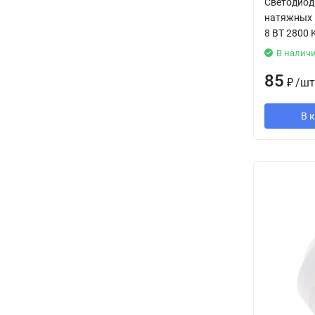
Светодиод
натяжных 
8 ВТ 2800 
В налич
85
₽
/
шт
В 