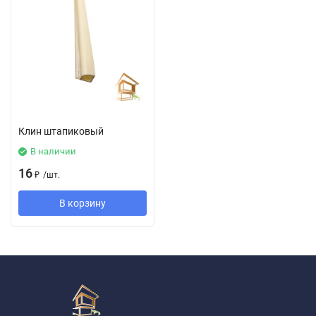
Клин штапиковый
В наличии
16
₽
/
шт.
В корзину