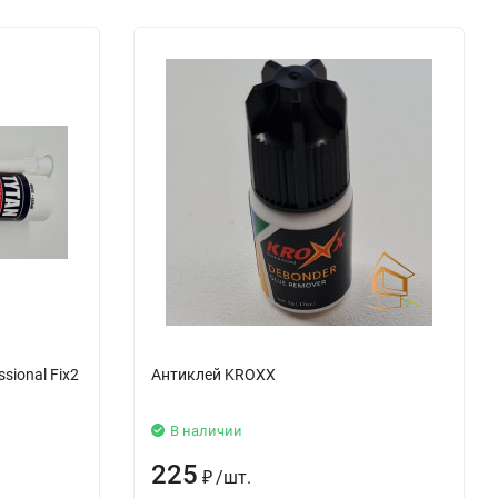
sional Fix2
Антиклей KROXX
В наличии
225
₽
/
шт.