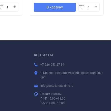
ин.
мин.
В корзину
1
1
КОНТАКТЫ
+7 926 053-27-39
г. Красногорск, оптический проезд строение
101
info@potolkinatyajnie.ru
Режим работы:
Пн-Пт 9:00—18:00
Сб-Вс 9:00—13:00