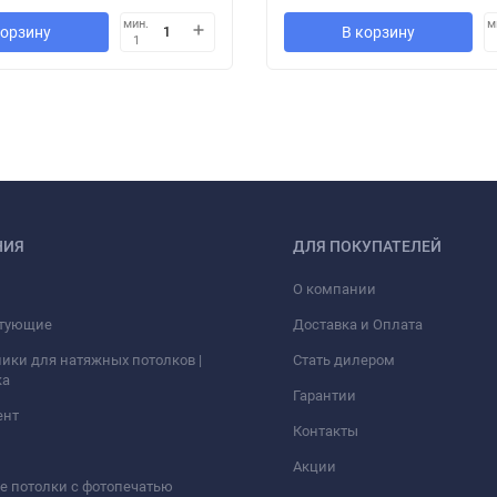
мин.
м
корзину
В корзину
1
НИЯ
ДЛЯ ПОКУПАТЕЛЕЙ
О компании
тующие
Доставка и Оплата
ики для натяжных потолков |
Стать дилером
ка
Гарантии
ент
Контакты
Акции
 потолки с фотопечатью