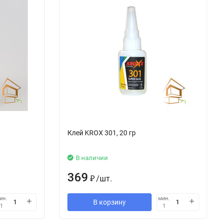
Клей KROX 301, 20 гр
В наличии
369
₽
/
шт.
ин.
мин.
В корзину
1
1