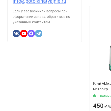
info@potolkinatyajnie.ru
Если у вас возникли вопросы при
оформлении заказа, обратитесь по
указанным контактам.
Клей Аkfix
мл+65 гр
В налич
450
₽
/