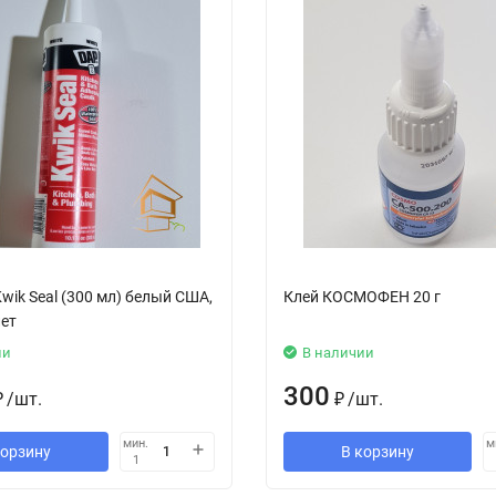
wik Seal (300 мл) белый США,
Клей КОСМОФЕН 20 г
лет
ии
В наличии
300
₽
/
шт.
₽
/
шт.
мин.
м
корзину
В корзину
1