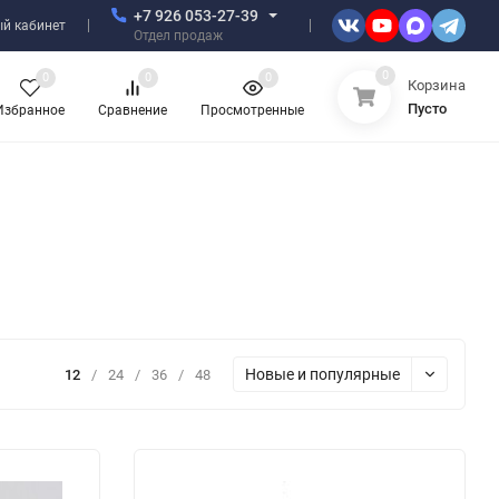
+7 926 053-27-39
й кабинет
Отдел продаж
0
0
0
0
Корзина
Пусто
Избранное
Сравнение
Просмотренные
Новые и популярные
12
/
24
/
36
/
48