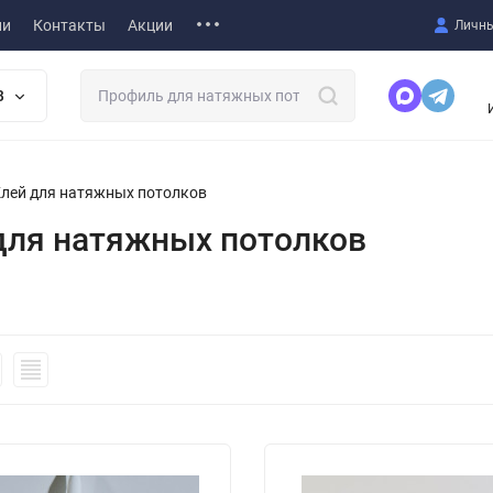
ии
Контакты
Акции
Личны
В
лей для натяжных потолков
для натяжных потолков