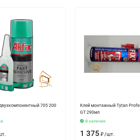
 двухкомпонентный 705 200
Клей монтажный Tytan Profes
GT 290мл
ии
В наличии
1 375
шт.
₽
/
шт.