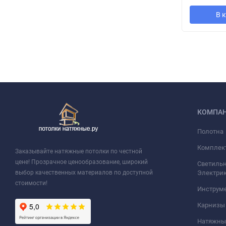
В 
КОМПА
Полотна
Комплек
Заказывайте натяжные потолки по честной
цене! Прозрачное ценообразование, широкий
Светильн
выбор качественных материалов по доступной
Электри
стоимости!
Инструм
Карнизы
Натяжные