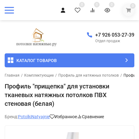
0
0
0
0
+7 926 053-27-39
Отдел продаж
КАТАЛОГ ТОВАРОВ
Главная
/
Комплектующие
/
Профиль для натяжных потолков
/
Профиль
Профиль "прищепка" для установки
тканевых натяжных потолков ПВХ
стеновая (белая)
Бренд:
PotolkiNatyajnie
Избранное
Сравнение