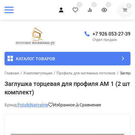
0
0
0
0
+7 926 053-27-39
Отдел продаж
КАТАЛОГ ТОВАРОВ
Главная
/
Комплектующие
/
Профиль для натяжных потолков
/
Заглушк
Заглушка торцевая для профиля АМ 1 (2 шт
комплект)
Бренд:
PotolkiNatyajnie
Избранное
Сравнение