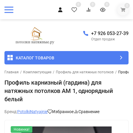
0
0
0
0
+7 926 053-27-39
Отдел продаж
КАТАЛОГ ТОВАРОВ
Главная
/
Комплектующие
/
Профиль для натяжных потолков
/
Профиль
Профиль карнизный (гардина) для
натяжных потолков АМ 1, однорядный
белый
Бренд:
PotolkiNatyajnie
Избранное
Сравнение
Новинка!