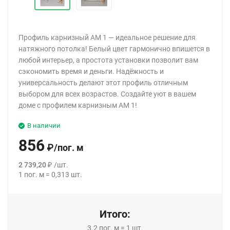
Профиль карнизный АМ 1 — идеальное решение для
натяжного потолка! Белый цвет гармонично впишется в
любой интерьер, а простота установки позволит вам
сэкономить время и деньги. Надёжность и
универсальность делают этот профиль отличным
выбором для всех возрастов. Создайте уют в вашем
доме с профилем карнизным АМ 1!
В наличии
856
₽
/
пог. м
2 739,20
₽
/
шт.
1
пог. м
=
0,313
шт.
Итого:
3.2
пог. м
=
1
шт.