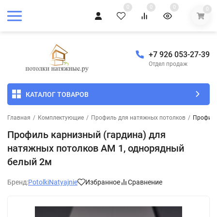
0
0
0
0
+7 926 053-27-39
Отдел продаж
КАТАЛОГ ТОВАРОВ
Главная
/
Комплектующие
/
Профиль для натяжных потолков
/
Профиль
Профиль карнизный (гардина) для
натяжных потолков АМ 1, однорядный
белый 2м
Бренд:
PotolkiNatyajnie
Избранное
Сравнение