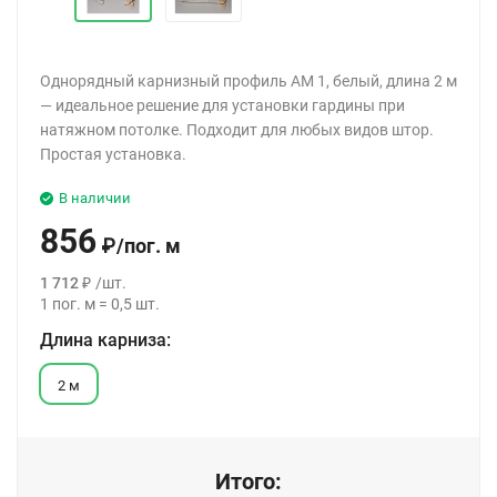
Однорядный карнизный профиль АМ 1, белый, длина 2 м
— идеальное решение для установки гардины при
натяжном потолке. Подходит для любых видов штор.
Простая установка.
В наличии
856
₽
/
пог. м
1 712
₽
/
шт.
1
пог. м
=
0,5
шт.
Длина карниза:
2 м
Итого: