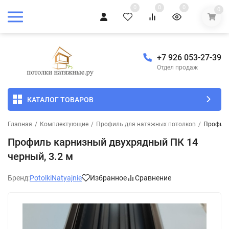
0
0
0
0
+7 926 053-27-39
Отдел продаж
КАТАЛОГ ТОВАРОВ
Главная
/
Комплектующие
/
Профиль для натяжных потолков
/
Профиль
Профиль карнизный двухрядный ПК 14
черный, 3.2 м
Бренд:
PotolkiNatyajnie
Избранное
Сравнение