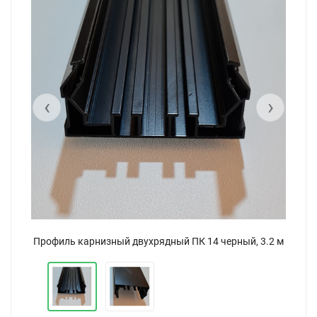
‹
›
2 м
Профиль карнизный двухрядный ПК 14 черный, 3.2 м
Пр