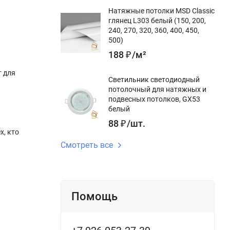
Натяжные потолки MSD Classic
глянец L303 белый (150, 200,
240, 270, 320, 360, 400, 450,
500)
188
₽
/
м²
т для
Светильник светодиодный
потолочный для натяжных и
подвесных потолков, GX53
белый
88
₽
/
шт.
х, кто
Смотреть все
Помощь