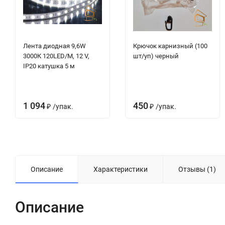
Лента диодная 9,6W
Крючок карнизный (100
3000К 120LED/M, 12 V,
шт/уп) черный
IP20 катушка 5 м
1 094
450
₽
/
упак.
₽
/
упак.
Описание
Характеристики
Отзывы (1)
Описание