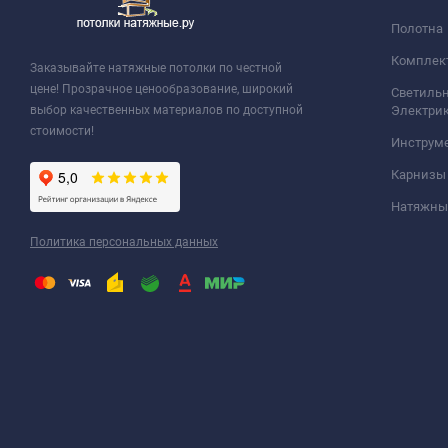
Полотна
Комплек
Заказывайте натяжные потолки по честной
цене! Прозрачное ценообразование, широкий
Светильн
выбор качественных материалов по доступной
Электри
стоимости!
Инструм
Карнизы
Натяжные
Политика персональных данных