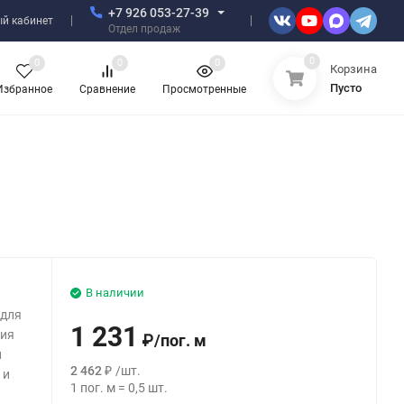
+7 926 053-27-39
й кабинет
Отдел продаж
0
0
0
0
Корзина
Пусто
Избранное
Сравнение
Просмотренные
В наличии
 для
1 231
ния
₽
/
пог. м
и
2 462
₽
/
шт.
 и
1
пог. м
=
0,5
шт.