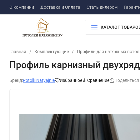
О компании
Доставка и Оплата
Стать дилером
Гарант
КАТАЛОГ ТОВАРО
Главная
/
Комплектующие
/
Профиль для натяжных потол
Профиль карнизный двухряд
Бренд:
PotolkiNatyajnie
Избранное
Сравнение
Поделиться