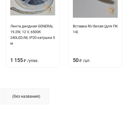
Лента диодная GENERAL
Вставка RU белая (для ПК
19.2W, 12 V, 6500К
14)
240LED/M, IP20 катушка 5
м
1 155
50
₽
/
упак.
₽
/
шт.
(без названия)