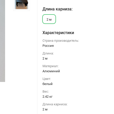
Длина карниза:
2 м
Характеристики
Страна производитель:
Россия
Длина:
2 м
Материал:
Алюминий
Цвет:
белый
Вес:
2.42 кг
Профиль карнизный двухрядный ПК 14 черный, 2 м
Длина карниза:
2 м