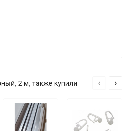
‹
›
ный, 2 м, также купили