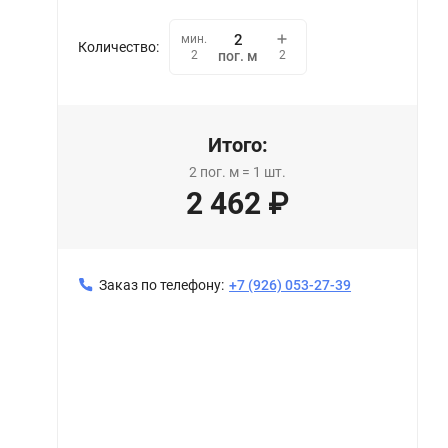
мин.
Количество:
2
2
пог. м
Итого:
2
пог. м
=
1
шт.
2 462
₽
Заказ по телефону:
+7 (926) 053-27-39
Профиль карнизный двухрядный ПК 14 черный, 2 м