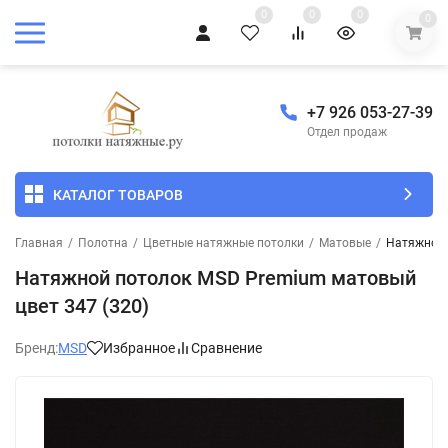
0
0
0
0
+7 926 053-27-39
Отдел продаж
КАТАЛОГ ТОВАРОВ
Главная
/
Полотна
/
Цветные натяжные потолки
/
Матовые
/
Натяжной 
Натяжной потолок MSD Premium матовый
цвет 347 (320)
Бренд:
MSD
Избранное
Сравнение