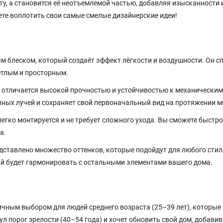
ту, а становится её неотъемлемой частью, добавляя изысканности 
те воплотить свои самые смелые дизайнерские идеи!
м блеском, который создаёт эффект лёгкости и воздушности. Он с
ветлым и просторным.
 отличается высокой прочностью и устойчивостью к механическим
ных лучей и сохраняет свой первоначальный вид на протяжении мн
гко монтируется и не требует сложного ухода. Вы сможете быстро
а.
дставлено множество оттенков, которые подойдут для любого стил
ый будет гармонировать с остальными элементами вашего дома.
ичным выбором для людей среднего возраста (25–39 лет), которые
ул порог зрелости (40–54 года) и хочет обновить свой дом, добавив