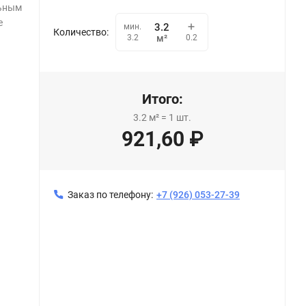
льным
е
мин.
Количество:
0.2
3.2
м²
Итого:
3.2
м²
=
1
шт.
921,60
₽
Заказ по телефону:
+7 (926) 053-27-39
Натяжной потолок MSD Premium лак цвет 317 (320)