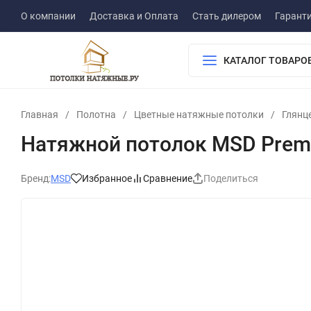
О компании
Доставка и Оплата
Стать дилером
Гарант
КАТАЛОГ ТОВАРО
Главная
/
Полотна
/
Цветные натяжные потолки
/
Глянц
Натяжной потолок MSD Premi
Бренд:
MSD
Избранное
Сравнение
Поделиться