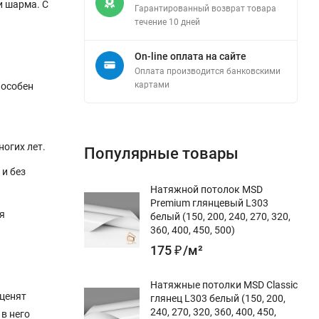
и шарма. С
Гарантированный возврат товара
течение 10 дней
On-line оплата на сайте
Оплата производится банковскими
картами
пособен
огих лет.
Популярные товары
 и без
Натяжной потолок MSD
Premium глянцевый L303
я
белый (150, 200, 240, 270, 320,
360, 400, 450, 500)
175
₽
/
м²
Натяжные потолки MSD Classic
 ценят
глянец L303 белый (150, 200,
240, 270, 320, 360, 400, 450,
 в него