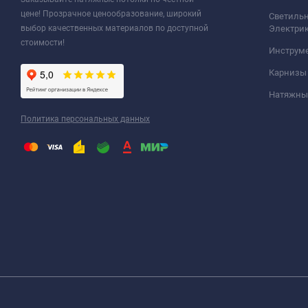
цене! Прозрачное ценообразование, широкий
Светильн
выбор качественных материалов по доступной
Электри
стоимости!
Инструм
Карнизы
Натяжные
Политика персональных данных