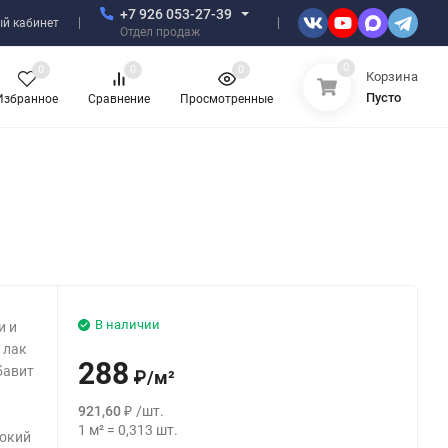
+7 926 053-27-39
й кабинет
Отдел продаж
0
0
0
0
Корзина
Пусто
Избранное
Сравнение
Просмотренные
В наличии
и и
 лак
288
бавит
₽
/
м²
921,60
₽
/
шт.
1
м²
=
0,313
шт.
рокий