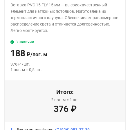
Вставка PVC 15 FLY 15 мм — высококачественный
элемент для натяжных потолков. Изготовлена из
термопластичного каучука. Обеспечивает равномерное
распределение света и отличается долговечностью.
Легко монтируется.
В наличии
188
₽
/
пог. м
376
₽
/
шт.
1
пог. м
=
0,5
шт.
Итого:
2
пог. м
=
1
шт.
376
₽
Заказ по телефону:
+7 (926) 053-27-39