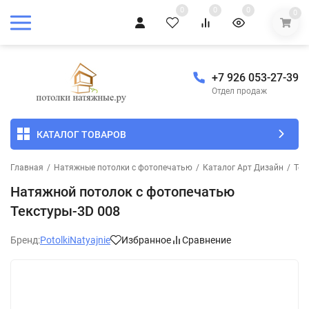
0
0
0
0
+7 926 053-27-39
Отдел продаж
КАТАЛОГ ТОВАРОВ
Главная
/
Натяжные потолки с фотопечатью
/
Каталог Арт Дизайн
/
Тек
Натяжной потолок с фотопечатью
Текстуры-3D 008
Бренд:
PotolkiNatyajnie
Избранное
Сравнение