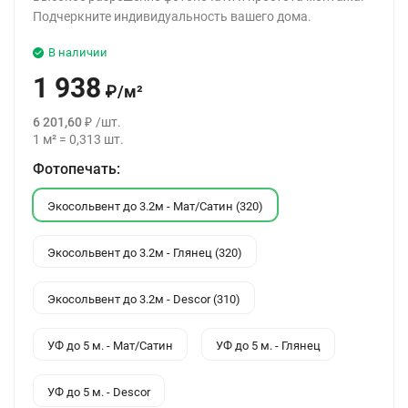
Подчеркните индивидуальность вашего дома.
В наличии
1 938
₽
/
м²
6 201,60
₽
/
шт.
1
м²
=
0,313
шт.
Фотопечать:
Экосольвент до 3.2м - Мат/Сатин (320)
Экосольвент до 3.2м - Глянец (320)
Экосольвент до 3.2м - Descor (310)
УФ до 5 м. - Мат/Сатин
УФ до 5 м. - Глянец
УФ до 5 м. - Descor