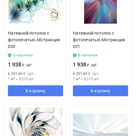
Натяжной потолок с
Натяжной потолок с
фотопечатью Абстракция
фотопечатью Абстракция
030
031
В наличии
В наличии
1 938
1 938
₽
/
м²
₽
/
м²
6 201,60
₽
/
шт.
6 201,60
₽
/
шт.
1 м²
=
0,313
шт.
1 м²
=
0,313
шт.
В корзину
В корзину