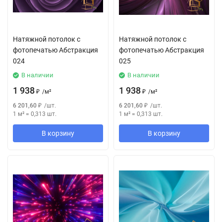
Натяжной потолок с
Натяжной потолок с
фотопечатью Абстракция
фотопечатью Абстракция
024
025
В наличии
В наличии
1 938
1 938
₽
/
м²
₽
/
м²
6 201,60
₽
/
шт.
6 201,60
₽
/
шт.
1 м²
=
0,313
шт.
1 м²
=
0,313
шт.
В корзину
В корзину