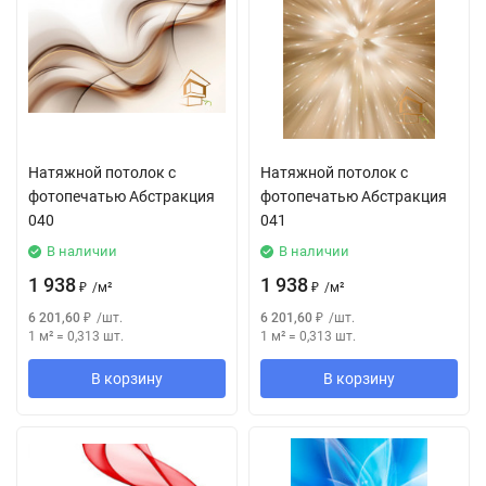
Натяжной потолок с
Натяжной потолок с
фотопечатью Абстракция
фотопечатью Абстракция
040
041
В наличии
В наличии
1 938
1 938
₽
/
м²
₽
/
м²
6 201,60
₽
/
шт.
6 201,60
₽
/
шт.
1 м²
=
0,313
шт.
1 м²
=
0,313
шт.
В корзину
В корзину