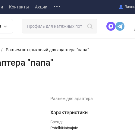
ии
Контакты
Акции
Личны
В
/
Разъем штырьковый для адаптера "папа"
птера "папа"
Разъем для адаптера
Характеристики
Бренд:
PotolkiNatyajnie