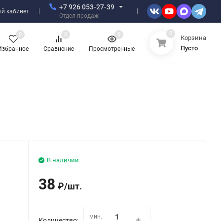
+7 926 053-27-39
й кабинет
Отдел продаж
0
0
0
0
Корзина
Пусто
Избранное
Сравнение
Просмотренные
В наличии
38
₽
/
шт.
мин.
Количество: