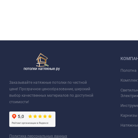
КОМПА
Полотна
Комплек
Заказывайте натяжные потолки по честной
цене! Прозрачное ценообразование, широкий
Светильн
выбор качественных материалов по доступной
Электри
стоимости!
Инструм
Карнизы
Натяжные
Политика персональных данных