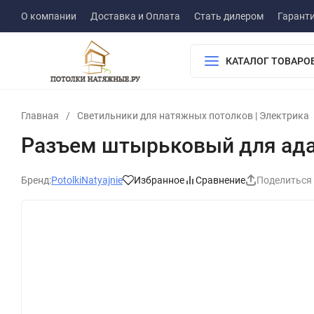
О компании
Доставка и Оплата
Стать дилером
Гарант
КАТАЛОГ ТОВАРО
Главная
/
Светильники для натяжных потолков | Электрика
Разъем штырьковый для ада
Бренд:
PotolkiNatyajnie
Избранное
Сравнение
Поделиться