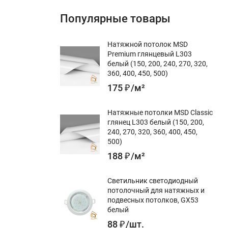
Популярные товары
Натяжной потолок MSD
Premium глянцевый L303
белый (150, 200, 240, 270, 320,
360, 400, 450, 500)
175
₽
/
м²
Натяжные потолки MSD Classic
глянец L303 белый (150, 200,
240, 270, 320, 360, 400, 450,
500)
188
₽
/
м²
Светильник светодиодный
потолочный для натяжных и
подвесных потолков, GX53
белый
88
₽
/
шт.