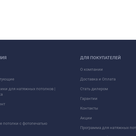
НИЯ
ДЛЯ ПОКУПАТЕЛЕЙ
О компании
тующие
Доставка и Оплата
ики для натяжных потолков |
Стать дилером
ка
Гарантии
ент
Контакты
Акции
 потолки с фотопечатью
Программа для натяжных по