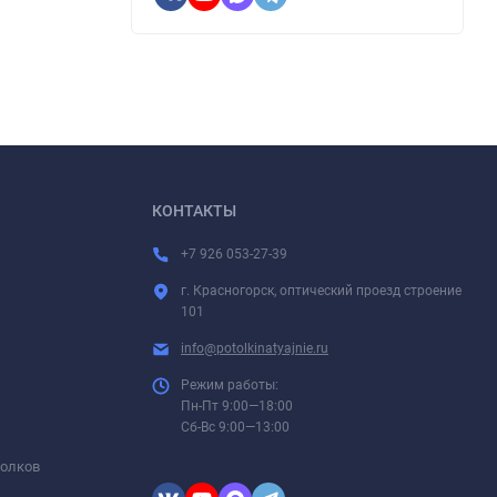
КОНТАКТЫ
+7 926 053-27-39
г. Красногорск, оптический проезд строение
101
info@potolkinatyajnie.ru
Режим работы:
Пн-Пт 9:00—18:00
Сб-Вс 9:00—13:00
толков