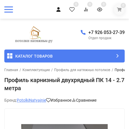
0
0
0
0
+7 926 053-27-39
Отдел продаж
КАТАЛОГ ТОВАРОВ
Главная
/
Комплектующие
/
Профиль для натяжных потолков
/
Профиль
Профиль карнизный двухрядный ПК 14 - 2.7
метра
Бренд:
PotolkiNatyajnie
Избранное
Сравнение