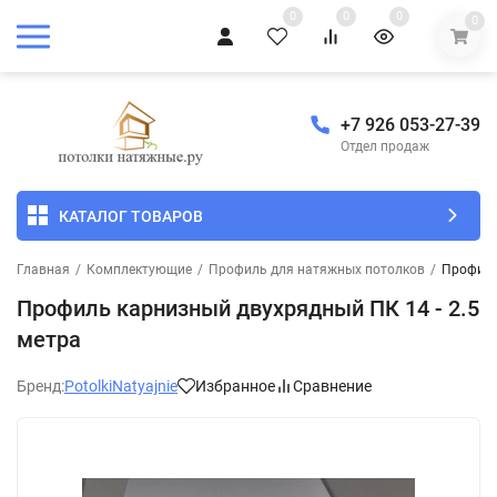
0
0
0
0
+7 926 053-27-39
Отдел продаж
КАТАЛОГ ТОВАРОВ
Главная
/
Комплектующие
/
Профиль для натяжных потолков
/
Профиль
Профиль карнизный двухрядный ПК 14 - 2.5
метра
Бренд:
PotolkiNatyajnie
Избранное
Сравнение