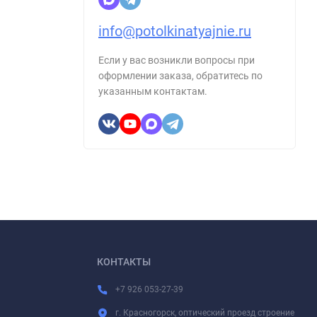
info@potolkinatyajnie.ru
Если у вас возникли вопросы при
оформлении заказа, обратитесь по
указанным контактам.
КОНТАКТЫ
+7 926 053-27-39
г. Красногорск, оптический проезд строение