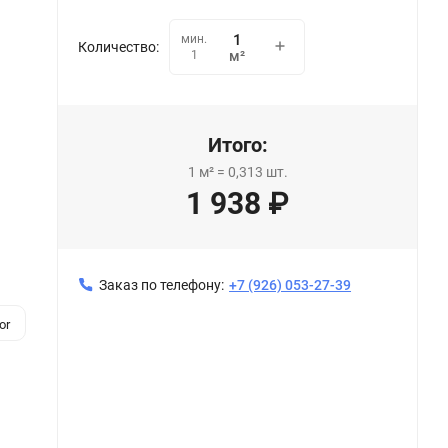
мин.
Количество:
1
м²
Итого:
1
м²
=
0,313
шт.
1 938
₽
Заказ по телефону:
+7 (926) 053-27-39
or