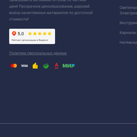
Заказывайте натяжные потолки по честной
цене! Прозрачное ценообразование, широкий
Светильн
выбор качественных материалов по доступной
Электри
стоимости!
Инструм
Карнизы
Натяжные
Политика персональных данных