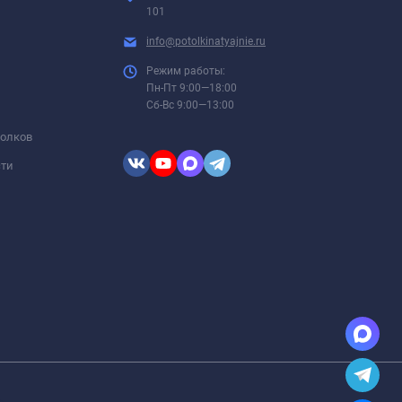
101
info@potolkinatyajnie.ru
Режим работы:
Пн-Пт 9:00—18:00
Сб-Вс 9:00—13:00
толков
сти