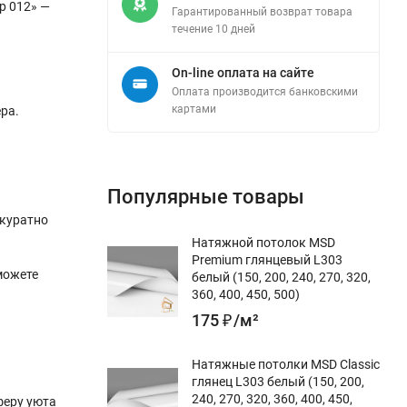
р 012» —
Гарантированный возврат товара
течение 10 дней
On-line оплата на сайте
Оплата производится банковскими
картами
ра.
Популярные товары
ккуратно
Натяжной потолок MSD
Premium глянцевый L303
можете
белый (150, 200, 240, 270, 320,
360, 400, 450, 500)
175
₽
/
м²
Натяжные потолки MSD Classic
глянец L303 белый (150, 200,
240, 270, 320, 360, 400, 450,
феру уюта