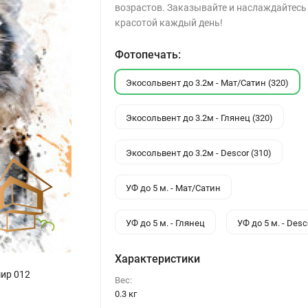
возрастов. Заказывайте и наслаждайтесь
красотой каждый день!
Фотопечать:
Экосольвент до 3.2м - Мат/Сатин (320)
Экосольвент до 3.2м - Глянец (320)
Экосольвент до 3.2м - Descor (310)
УФ до 5 м. - Мат/Сатин
УФ до 5 м. - Глянец
УФ до 5 м. - Desc
Характеристики
ир 012
Вес:
0.3 кг