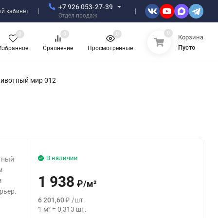
+7 926 053-27-39
й кабинет
Отдел продаж
0
0
0
0
Корзина
Пусто
Избранное
Сравнение
Просмотренные
Животный мир 012
В наличии
тный
м
1 938
м
₽
/
м²
рьер.
6 201,60
₽
/
шт.
1
м²
=
0,313
шт.