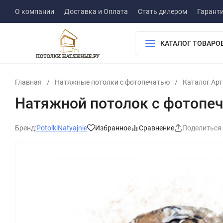
О компании
Доставка и Оплата
Стать дилером
Гарант
КАТАЛОГ ТОВАРО
Главная
/
Натяжные потолки с фотопечатью
/
Каталог Ар
Натяжной потолок с фотопе
Бренд:
PotolkiNatyajnie
Избранное
Сравнение
Поделиться