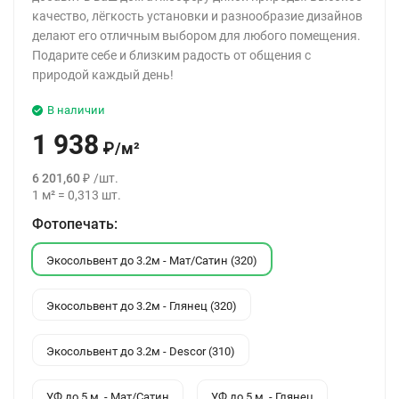
качество, лёгкость установки и разнообразие дизайнов
делают его отличным выбором для любого помещения.
Подарите себе и близким радость от общения с
природой каждый день!
В наличии
1 938
₽
/
м²
6 201,60
₽
/
шт.
1
м²
=
0,313
шт.
Фотопечать:
Экосольвент до 3.2м - Мат/Сатин (320)
Экосольвент до 3.2м - Глянец (320)
Экосольвент до 3.2м - Descor (310)
УФ до 5 м. - Мат/Сатин
УФ до 5 м. - Глянец