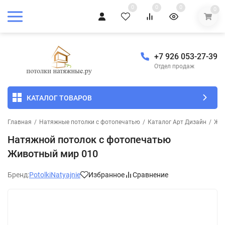
0
0
0
0
+7 926 053-27-39
Отдел продаж
КАТАЛОГ ТОВАРОВ
Главная
/
Натяжные потолки с фотопечатью
/
Каталог Арт Дизайн
/
Жив
Натяжной потолок с фотопечатью
Животный мир 010
Бренд:
PotolkiNatyajnie
Избранное
Сравнение