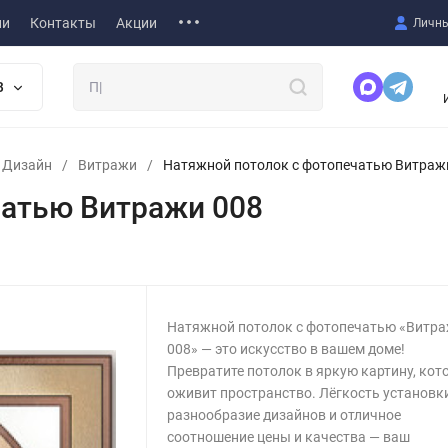
ии
Контакты
Акции
Личны
В
т Дизайн
/
Витражи
/
Натяжной потолок с фотопечатью Витраж
чатью Витражи 008
Натяжной потолок с фотопечатью «Витр
008» — это искусство в вашем доме!
Превратите потолок в яркую картину, кот
оживит пространство. Лёгкость установки
разнообразие дизайнов и отличное
соотношение цены и качества — ваш