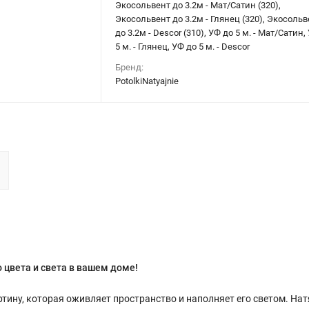
Экосольвент до 3.2м - Мат/Сатин (320),
Экосольвент до 3.2м - Глянец (320), Экосольв
до 3.2м - Descor (310), УФ до 5 м. - Мат/Сатин,
5 м. - Глянец, УФ до 5 м. - Descor
Бренд:
PotolkiNatyajnie
 цвета и света в вашем доме!
тину, которая оживляет пространство и наполняет его светом. На