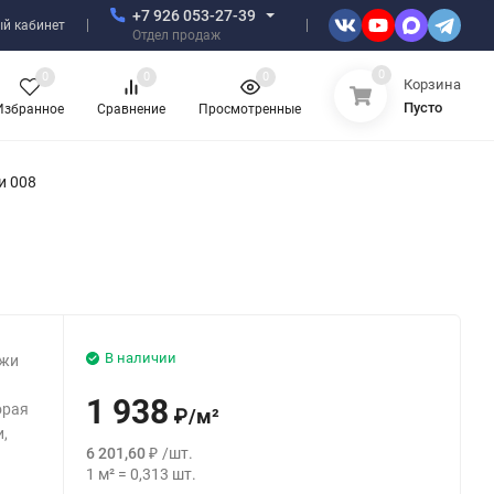
+7 926 053-27-39
й кабинет
Отдел продаж
0
0
0
0
Корзина
Пусто
Избранное
Сравнение
Просмотренные
и 008
В наличии
ажи
1 938
орая
₽
/
м²
,
6 201,60
₽
/
шт.
1
м²
=
0,313
шт.