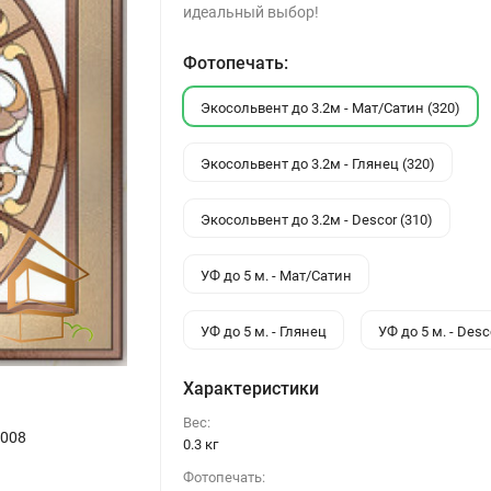
идеальный выбор!
Фотопечать:
Экосольвент до 3.2м - Мат/Сатин (320)
Экосольвент до 3.2м - Глянец (320)
Экосольвент до 3.2м - Descor (310)
УФ до 5 м. - Мат/Сатин
УФ до 5 м. - Глянец
УФ до 5 м. - Desc
Характеристики
Вес:
 008
0.3 кг
Фотопечать: