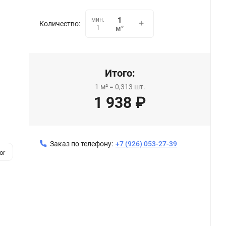
мин.
Количество:
1
м²
Итого:
1
м²
=
0,313
шт.
1 938
₽
Заказ по телефону:
+7 (926) 053-27-39
or