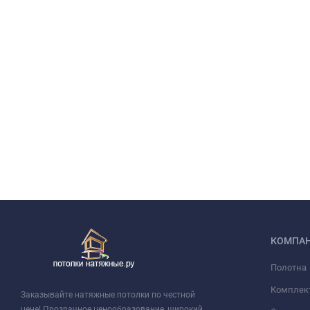
КОМПА
Полотна
Комплек
Заказывайте натяжные потолки по честной
цене! Прозрачное ценообразование, широкий