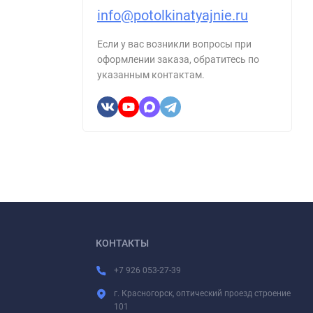
info@potolkinatyajnie.ru
Если у вас возникли вопросы при
оформлении заказа, обратитесь по
указанным контактам.
КОНТАКТЫ
+7 926 053-27-39
г. Красногорск, оптический проезд строение
101