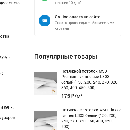
делает его
течение 10 дней
On-line оплата на сайте
Оплата производится банковскими
картами
ества.
Популярные товары
кусу и
Натяжной потолок MSD
ой
Premium глянцевый L303
белый (150, 200, 240, 270, 320,
360, 400, 450, 500)
175
₽
/
м²
й день.
Натяжные потолки MSD Classic
глянец L303 белый (150, 200,
х узоров
240, 270, 320, 360, 400, 450,
500)