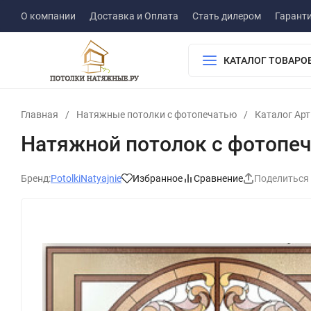
О компании
Доставка и Оплата
Стать дилером
Гарант
КАТАЛОГ ТОВАРО
Главная
/
Натяжные потолки с фотопечатью
/
Каталог Ар
Натяжной потолок с фотопе
Бренд:
PotolkiNatyajnie
Избранное
Сравнение
Поделиться