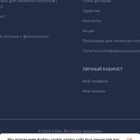
ики для натяжных потолков |
Стать дилером
ка
Гарантии
ент
Контакты
Акции
 потолки с фотопечатью
Программа для натяжных по
Политика конфиденциально
ЛИЧНЫЙ КАБИНЕТ
Мой профиль
Мои заказы
© 2026 InSale. Все права защищены
OK
Мы используем файлы cookie, чтобы сайт был лучше для вас.