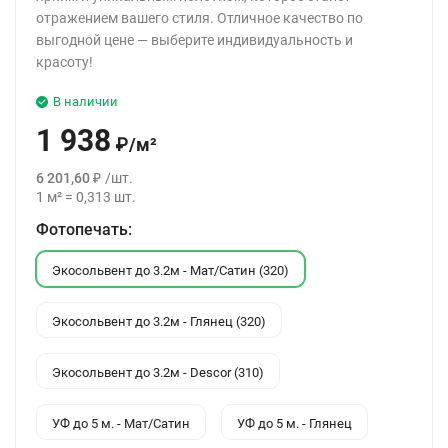
отражением вашего стиля. Отличное качество по
выгодной цене — выберите индивидуальность и
красоту!
В наличии
1 938
₽
/
м²
6 201,60
₽
/
шт.
1
м²
=
0,313
шт.
Фотопечать:
Экосольвент до 3.2м - Мат/Сатин (320)
Экосольвент до 3.2м - Глянец (320)
Экосольвент до 3.2м - Descor (310)
УФ до 5 м. - Мат/Сатин
УФ до 5 м. - Глянец