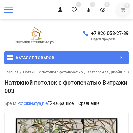
0
0
0
0
+7 926 053-27-39
Отдел продаж
КАТАЛОГ ТОВАРОВ
Главная
/
Натяжные потолки с фотопечатью
/
Каталог Арт Дизайн
/
Вит
Натяжной потолок с фотопечатью Витражи
003
Бренд:
PotolkiNatyajnie
Избранное
Сравнение