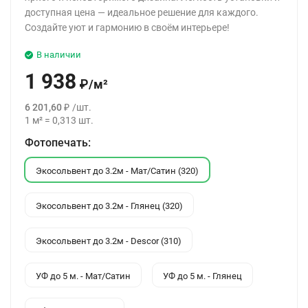
доступная цена — идеальное решение для каждого.
Создайте уют и гармонию в своём интерьере!
В наличии
1 938
₽
/
м²
6 201,60
₽
/
шт.
1
м²
=
0,313
шт.
Фотопечать:
Экосольвент до 3.2м - Мат/Сатин (320)
Экосольвент до 3.2м - Глянец (320)
Экосольвент до 3.2м - Descor (310)
УФ до 5 м. - Мат/Сатин
УФ до 5 м. - Глянец