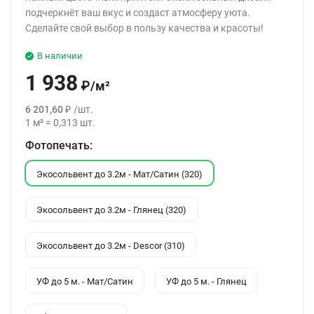
подчеркнёт ваш вкус и создаст атмосферу уюта.
Сделайте свой выбор в пользу качества и красоты!
В наличии
1 938
₽
/
м²
6 201,60
₽
/
шт.
1
м²
=
0,313
шт.
Фотопечать:
Экосольвент до 3.2м - Мат/Сатин (320)
Экосольвент до 3.2м - Глянец (320)
Экосольвент до 3.2м - Descor (310)
УФ до 5 м. - Мат/Сатин
УФ до 5 м. - Глянец