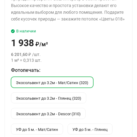
Высокое качество и простота установки делают его
идеальным выбором для любого помещения. Подарите
себе кусочек природы — закажите потолок «Цветы 018»
В наличии
1 938
₽
/
м²
6 201,60
₽
/
шт.
1
м²
=
0,313
шт.
Фотопечать:
Экосольвент до 3.2м - Мат/Сатин (320)
Экосольвент до 3.2м - Глянец (320)
Экосольвент до 3.2м - Descor (310)
УФ до 5 м. - Мат/Сатин
УФ до 5 м. - Глянец