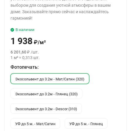
выбором для создания уютной атмосферы в вашем
доме. Заказывайте прямо сейчас и наслаждайтесь
гармонией!
В наличии
1 938
₽
/
м²
6 201,60
₽
/
шт.
1
м²
=
0,313
шт.
Фотопечать:
Экосольвент до 3.2м - Мат/Сатин (320)
Экосольвент до 3.2м - Глянец (320)
Экосольвент до 3.2м - Descor (310)
УФ до 5 м. - Мат/Сатин
УФ до 5 м. - Глянец