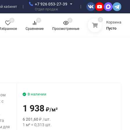
+7 926 053-27-39
й кабинет
Отдел продаж
0
0
0
0
Корзина
Пусто
Избранное
Сравнение
Просмотренные
В наличии
ком
 с
1 938
₽
/
м²
в
6 201,60
₽
/
шт.
та
1
м²
=
0,313
шт.
м для