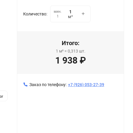
мин.
Количество:
1
м²
Итого:
1
м²
=
0,313
шт.
1 938
₽
Заказ по телефону:
+7 (926) 053-27-39
or