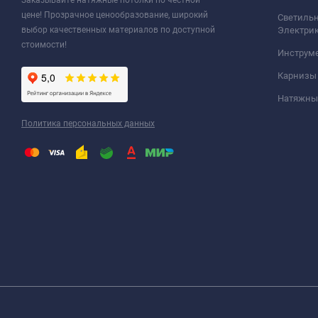
Заказывайте натяжные потолки по честной
цене! Прозрачное ценообразование, широкий
Светильн
выбор качественных материалов по доступной
Электри
стоимости!
Инструм
Карнизы
Натяжные
Политика персональных данных