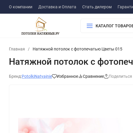
О компании
Доставка и Оплата
Стать дилером
Гарант
КАТАЛОГ ТОВАРО
Главная
/
Натяжной потолок с фотопечатью Цветы 015
Натяжной потолок с фотопе
Бренд:
PotolkiNatyajnie
Избранное
Сравнение
Поделиться