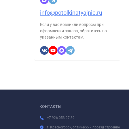
info@potolkinatyajnie.ru
Если у вас возникли вопросы при
оформлении заказа, обратитесь по
указанным контактам.
КОНТАКТЫ
+7 926 053-27-39
г. Красногорск, оптический проезд строение