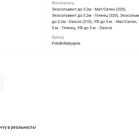
Фотопечать:
Экосольвент до 3.2м - Мат/Сатин (320),
Экосольвент до 3.2м - Глянец (320), Экосольв
до 3.2м - Descor (310), УФ до 5 м. - Мат/Сатин,
5 м. - Глянец, УФ до 5 м. - Descor
Бренд:
PotolkiNatyajnie
ту в реальность!