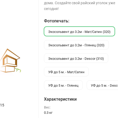
дома. Создайте свой райский уголок уже
сегодня!
Фотопечать:
Экосольвент до 3.2м - Мат/Сатин (320)
Экосольвент до 3.2м - Глянец (320)
Экосольвент до 3.2м - Descor (310)
УФ до 5 м. - Мат/Сатин
УФ до 5 м. - Глянец
УФ до 5 м. - Desc
Характеристики
015
Вес:
0.3 кг