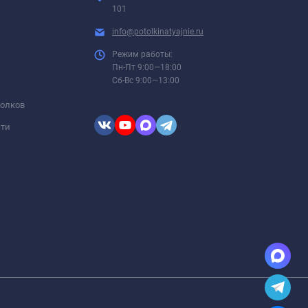
101
info@potolkinatyajnie.ru
Режим работы:
Пн-Пт 9:00—18:00
Сб-Вс 9:00—13:00
толков
сти