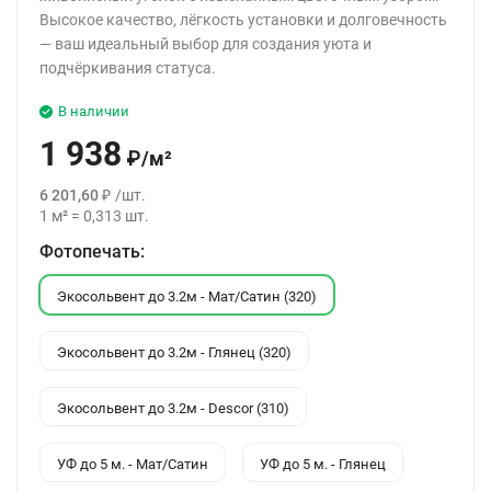
Высокое качество, лёгкость установки и долговечность
— ваш идеальный выбор для создания уюта и
подчёркивания статуса.
В наличии
1 938
₽
/
м²
6 201,60
₽
/
шт.
1
м²
=
0,313
шт.
Фотопечать:
Экосольвент до 3.2м - Мат/Сатин (320)
Экосольвент до 3.2м - Глянец (320)
Экосольвент до 3.2м - Descor (310)
УФ до 5 м. - Мат/Сатин
УФ до 5 м. - Глянец