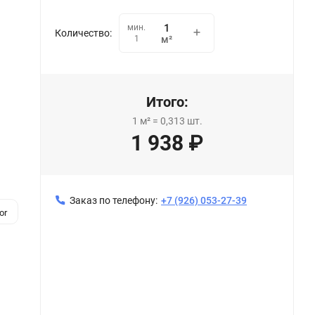
мин.
Количество:
1
м²
Итого:
1
м²
=
0,313
шт.
1 938
₽
Заказ по телефону:
+7 (926) 053-27-39
or