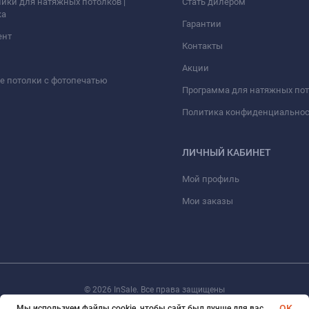
ики для натяжных потолков |
Стать дилером
ка
Гарантии
ент
Контакты
Акции
 потолки с фотопечатью
Программа для натяжных по
Политика конфиденциально
ЛИЧНЫЙ КАБИНЕТ
Мой профиль
Мои заказы
© 2026 InSale. Все права защищены
OK
Мы используем файлы cookie, чтобы сайт был лучше для вас.