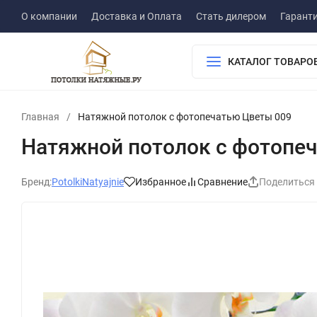
О компании
Доставка и Оплата
Стать дилером
Гарант
КАТАЛОГ ТОВАРО
Главная
/
Натяжной потолок с фотопечатью Цветы 009
Натяжной потолок с фотопе
Бренд:
PotolkiNatyajnie
Избранное
Сравнение
Поделиться