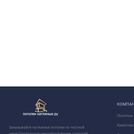
КОМПА
Полотна
Комплек
Заказывайте натяжные потолки по честной
цене! Прозрачное ценообразование, широкий