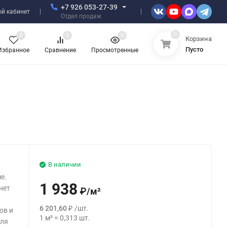
+7 926 053-27-39
й кабинет
Отдел продаж
0
0
0
0
Корзина
Пусто
Избранное
Сравнение
Просмотренные
В наличии
е.
1 938
нет
₽
/
м²
6 201,60
₽
/
шт.
ов и
1
м²
=
0,313
шт.
для