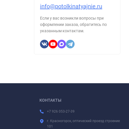
info@potolkinatyajnie.ru
Если у вас возникли вопросы при
оформлении заказа, обратитесь по
указанным контактам.
КОНТАКТЫ
+7 926 053-27-39
г. Красногорск, оптический проезд строение
101