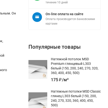
течение 10 дней
ильным. Он
On-line оплата на сайте
Оплата производится банковскими
картами
к,
Популярные товары
бой
Натяжной потолок MSD
Premium глянцевый L303
белый (150, 200, 240, 270, 320,
ьного
360, 400, 450, 500)
175
₽
/
м²
Натяжные потолки MSD Classic
глянец L303 белый (150, 200,
240, 270, 320, 360, 400, 450,
500)