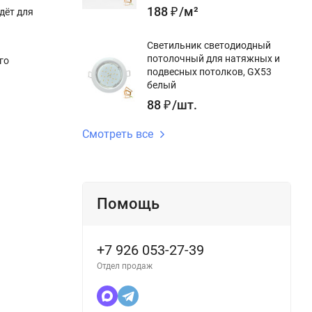
188
₽
/
м²
дёт для
Светильник светодиодный
потолочный для натяжных и
го
подвесных потолков, GX53
белый
88
₽
/
шт.
Смотреть все
Помощь
+7 926 053-27-39
Отдел продаж