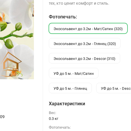
тех, кто ценит комфорт и стиль.
Фотопечать:
Экосольвент до 3.2м - Мат/Сатин (320)
Экосольвент до 3.2м - Глянец (320)
Экосольвент до 3.2м - Descor (310)
УФ до 5 м. - Мат/Сатин
УФ до 5 м. - Глянец
УФ до 5 м. - Desc
Характеристики
Вес:
009
0.3 кг
Фотопечать: