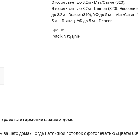
Экосольвент до 3.2м - Мат/Сатин (320),
Экосольвент до 3.2м - Глянец (320), Экосольв
до 3.2м - Descor (310), УФ до 5 м. - Мат/Сатин,
5 м. - Глянец, УФ до 5 м. - Descor
Бренд:
PotolkiNatyajnie
 красоты и гармонии в вашем доме
м вашего дома? Тогда натяжной потолок с фотопечатью «Цветы 00