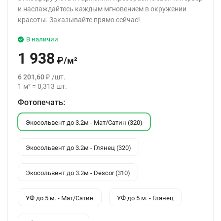
и наслаждайтесь каждым мгновением в окружении
красоты. Заказывайте прямо сейчас!
В наличии
1 938
₽
/
м²
6 201,60
₽
/
шт.
1
м²
=
0,313
шт.
Фотопечать:
Экосольвент до 3.2м - Мат/Сатин (320)
Экосольвент до 3.2м - Глянец (320)
Экосольвент до 3.2м - Descor (310)
УФ до 5 м. - Мат/Сатин
УФ до 5 м. - Глянец