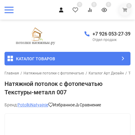
0
0
0
0
+7 926 053-27-39
Отдел продаж
КАТАЛОГ ТОВАРОВ
Главная
/
Натяжные потолки с фотопечатью
/
Каталог Арт Дизайн
/
Тек
Натяжной потолок с фотопечатью
Текстуры-металл 007
Бренд:
PotolkiNatyajnie
Избранное
Сравнение