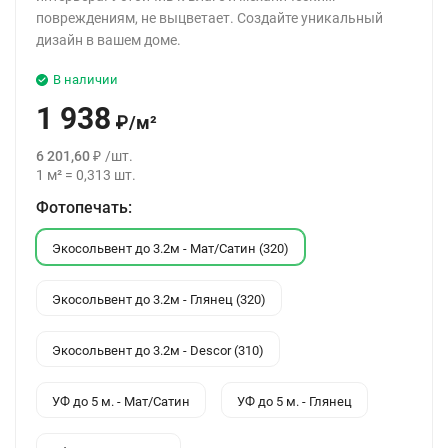
повреждениям, не выцветает. Создайте уникальный
дизайн в вашем доме.
В наличии
1 938
₽
/
м²
6 201,60
₽
/
шт.
1
м²
=
0,313
шт.
Фотопечать:
Экосольвент до 3.2м - Мат/Сатин (320)
Экосольвент до 3.2м - Глянец (320)
Экосольвент до 3.2м - Descor (310)
УФ до 5 м. - Мат/Сатин
УФ до 5 м. - Глянец