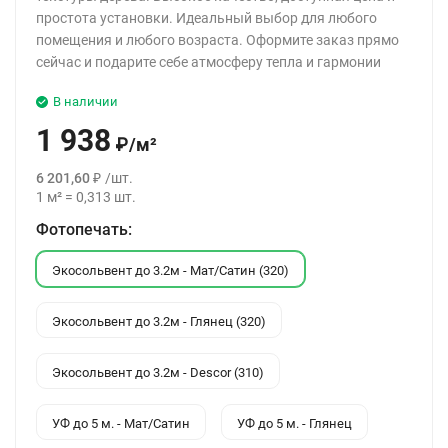
простота установки. Идеальный выбор для любого
помещения и любого возраста. Оформите заказ прямо
сейчас и подарите себе атмосферу тепла и гармонии
В наличии
1 938
₽
/
м²
6 201,60
₽
/
шт.
1
м²
=
0,313
шт.
Фотопечать:
Экосольвент до 3.2м - Мат/Сатин (320)
Экосольвент до 3.2м - Глянец (320)
Экосольвент до 3.2м - Descor (310)
УФ до 5 м. - Мат/Сатин
УФ до 5 м. - Глянец