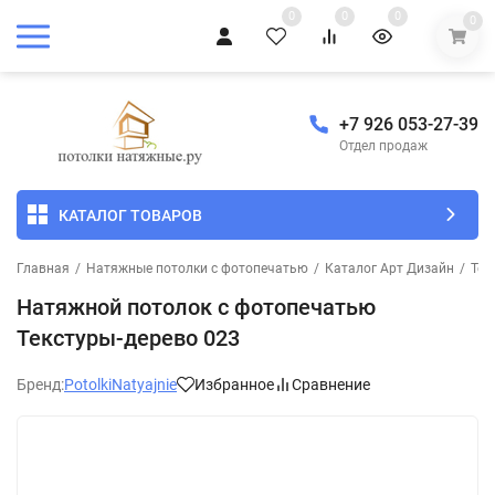
0
0
0
0
+7 926 053-27-39
Отдел продаж
КАТАЛОГ ТОВАРОВ
Главная
/
Натяжные потолки с фотопечатью
/
Каталог Арт Дизайн
/
Тек
Натяжной потолок с фотопечатью
Текстуры-дерево 023
Бренд:
PotolkiNatyajnie
Избранное
Сравнение