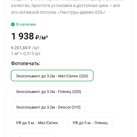
качество, простота установки и доступная цена — всё
это натяжной потолок «Текстуры-дерево 020»!
В наличии
1 938
₽
/
м²
6 201,60
₽
/
шт.
1
м²
=
0,313
шт.
Фотопечать:
Экосольвент до 3.2м - Мат/Сатин (320)
Экосольвент до 3.2м - Глянец (320)
Экосольвент до 3.2м - Descor (310)
УФ до 5 м. - Мат/Сатин
УФ до 5 м. - Глянец