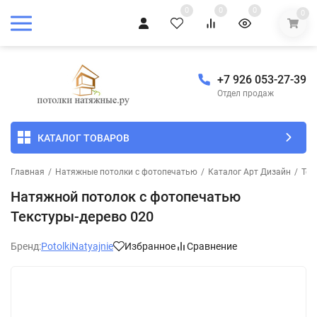
0
0
0
0
+7 926 053-27-39
Отдел продаж
КАТАЛОГ ТОВАРОВ
Главная
/
Натяжные потолки с фотопечатью
/
Каталог Арт Дизайн
/
Тек
Натяжной потолок с фотопечатью
Текстуры-дерево 020
Бренд:
PotolkiNatyajnie
Избранное
Сравнение