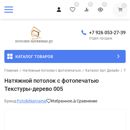
0
0
0
0
+7 926 053-27-39
Отдел продаж
КАТАЛОГ ТОВАРОВ
Главная
/
Натяжные потолки с фотопечатью
/
Каталог Арт Дизайн
/
Тек
Натяжной потолок с фотопечатью
Текстуры-дерево 005
Бренд:
PotolkiNatyajnie
Избранное
Сравнение