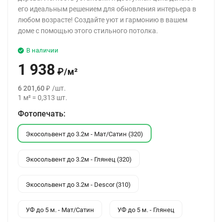
его идеальным решением для обновления интерьера в
любом возрасте! Создайте уют и гармонию в вашем
доме с помощью этого стильного потолка.
В наличии
1 938
₽
/
м²
6 201,60
₽
/
шт.
1
м²
=
0,313
шт.
Фотопечать:
Экосольвент до 3.2м - Мат/Сатин (320)
Экосольвент до 3.2м - Глянец (320)
Экосольвент до 3.2м - Descor (310)
УФ до 5 м. - Мат/Сатин
УФ до 5 м. - Глянец