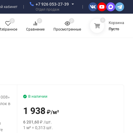
+7 926 053-27-39
й кабинет
Отдел продаж
0
0
0
0
Корзина
Пусто
Избранное
Сравнение
Просмотренные
В наличии
 008»
лок в
1 938
₽
/
м²
6 201,60
₽
/
шт.
м
1
м²
=
0,313
шт.
те