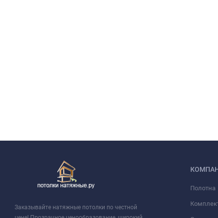
КОМПА
Полотна
Комплек
Заказывайте натяжные потолки по честной
цене! Прозрачное ценообразование, широкий