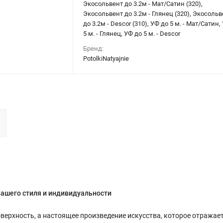
Экосольвент до 3.2м - Мат/Сатин (320),
Экосольвент до 3.2м - Глянец (320), Экосольв
до 3.2м - Descor (310), УФ до 5 м. - Мат/Сатин,
5 м. - Глянец, УФ до 5 м. - Descor
Бренд:
PotolkiNatyajnie
вашего стиля и индивидуальности
оверхность, а настоящее произведение искусства, которое отражае