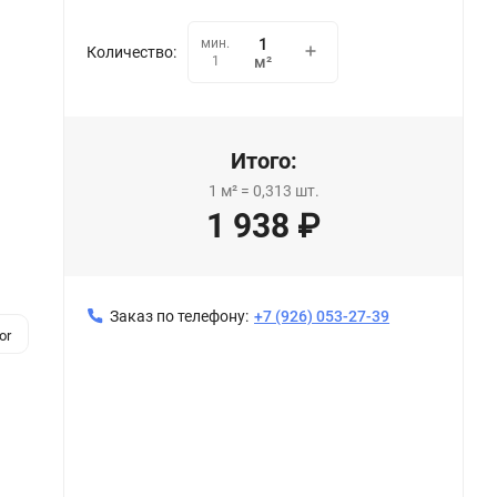
мин.
Количество:
1
м²
Итого:
1
м²
=
0,313
шт.
1 938
₽
Заказ по телефону:
+7 (926) 053-27-39
or