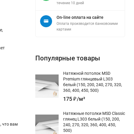
течение 10 дней
On-line оплата на сайте
Оплата производится банковскими
картами
е,
яет
Популярные товары
и
Натяжной потолок MSD
Premium глянцевый L303
белый (150, 200, 240, 270, 320,
360, 400, 450, 500)
175
₽
/
м²
Натяжные потолки MSD Classic
глянец L303 белый (150, 200,
, что вам
240, 270, 320, 360, 400, 450,
500)