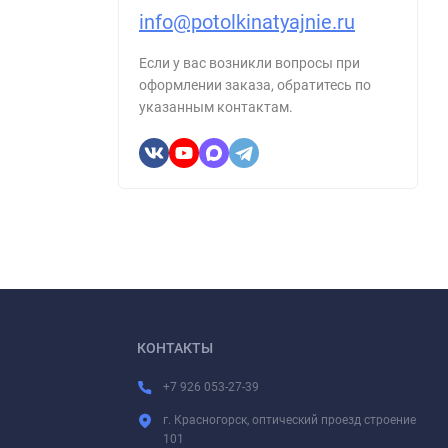
info@potolkinatyajnie.ru
Если у вас возникли вопросы при
оформлении заказа, обратитесь по
указанным контактам.
КОНТАКТЫ
+7 926 053-27-39
г. Красногорск, оптический проезд строение
101