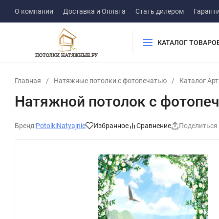
О компании
Доставка и Оплата
Стать дилером
Гарант
КАТАЛОГ ТОВАРО
Главная
/
Натяжные потолки с фотопечатью
/
Каталог Ар
Натяжной потолок с фотопе
Бренд:
PotolkiNatyajnie
Избранное
Сравнение
Поделиться