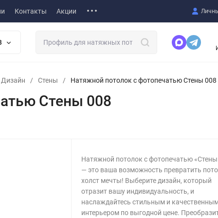
ии
Контакты
Акции
Личны
В
т Дизайн
/
Стены
/
Натяжной потолок с фотопечатью Стены 008
чатью Стены 008
Натяжной потолок с фотопечатью «Стены
— это ваша возможность превратить пото
холст мечты! Выберите дизайн, который
отразит вашу индивидуальность, и
наслаждайтесь стильным и качественны
интерьером по выгодной цене. Преобрази