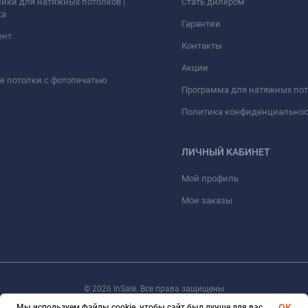
ики для натяжных потолков |
Стать дилером
ка
Гарантии
ент
Контакты
Акции
 потолки с фотопечатью
Программа для натяжных по
Политика конфиденциально
ЛИЧНЫЙ КАБИНЕТ
Мой профиль
Мои заказы
© 2026 InSale. Все права защищены
OK
Мы используем файлы cookie, чтобы сайт был лучше для вас.