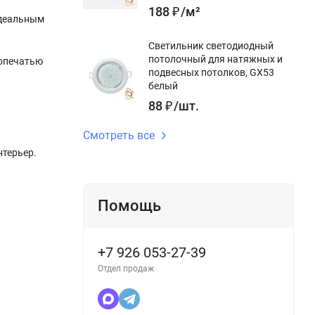
188
₽
/
м²
идеальным
Светильник светодиодный
потолочный для натяжных и
топечатью
подвесных потолков, GX53
белый
88
₽
/
шт.
Смотреть все
нтерьер.
Помощь
+7 926 053-27-39
Отдел продаж