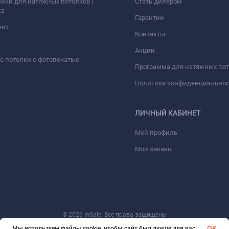
ики для натяжных потолков |
Стать дилером
ка
Гарантии
ент
Контакты
Акции
 потолки с фотопечатью
Программа для натяжных по
Политика конфиденциально
ЛИЧНЫЙ КАБИНЕТ
Мой профиль
Мои заказы
© 2026 InSale. Все права защищены
OK
Мы используем файлы cookie, чтобы сайт был лучше для вас.