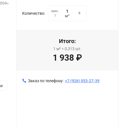
 004»
мин.
Количество:
1
м²
Итого:
1
м²
=
0,313
шт.
1 938
₽
Заказ по телефону:
+7 (926) 053-27-39
or