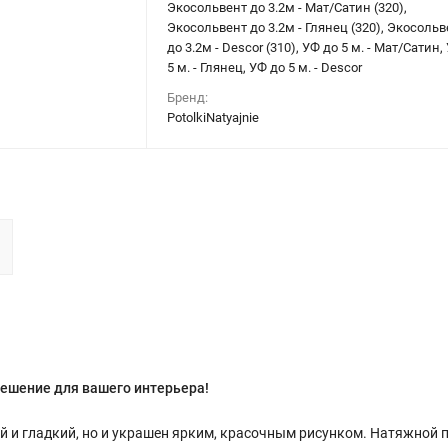
Экосольвент до 3.2м - Мат/Сатин (320),
Экосольвент до 3.2м - Глянец (320), Экосольв
до 3.2м - Descor (310), УФ до 5 м. - Мат/Сатин,
5 м. - Глянец, УФ до 5 м. - Descor
Бренд:
PotolkiNatyajnie
ешение для вашего интерьера!
й и гладкий, но и украшен ярким, красочным рисунком. Натяжной 