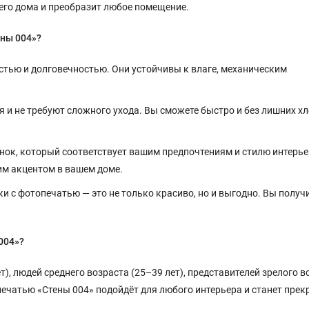
го дома и преобразит любое помещение.
ены 004»?
тью и долговечностью. Они устойчивы к влаге, механическим
и не требуют сложного ухода. Вы сможете быстро и без лишних х
ок, который соответствует вашим предпочтениям и стилю интерье
им акцентом в вашем доме.
 с фотопечатью — это не только красиво, но и выгодно. Вы получ
004»?
), людей среднего возраста (25–39 лет), представителей зрелого в
печатью «Стены 004» подойдёт для любого интерьера и станет пре