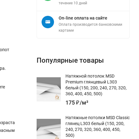
течение 10 дней
On-line оплата на сайте
Оплата производится банковскими
картами
лопот
Популярные товары
ра.
Натяжной потолок MSD
Premium глянцевый L303
ите
белый (150, 200, 240, 270, 320,
360, 400, 450, 500)
175
₽
/
м²
Натяжные потолки MSD Classic
озраста
глянец L303 белый (150, 200,
240, 270, 320, 360, 400, 450,
красным
500)