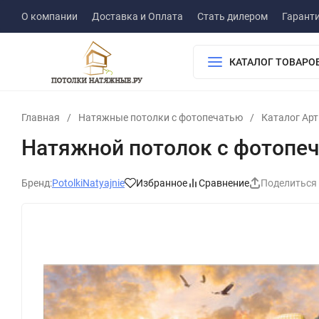
О компании
Доставка и Оплата
Стать дилером
Гарант
КАТАЛОГ ТОВАРО
Главная
/
Натяжные потолки с фотопечатью
/
Каталог Ар
Натяжной потолок с фотопе
Бренд:
PotolkiNatyajnie
Избранное
Сравнение
Поделиться