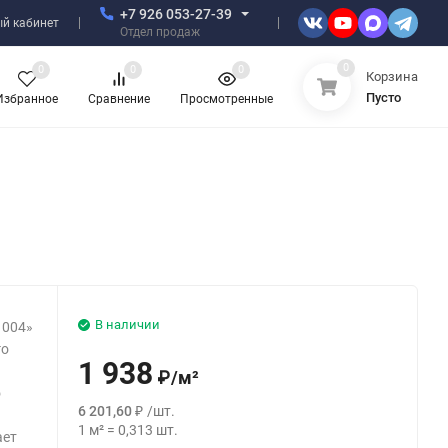
+7 926 053-27-39
й кабинет
Отдел продаж
0
0
0
0
Корзина
Пусто
Избранное
Сравнение
Просмотренные
В наличии
 004»
го
1 938
₽
/
м²
о
6 201,60
₽
/
шт.
1
м²
=
0,313
шт.
ает