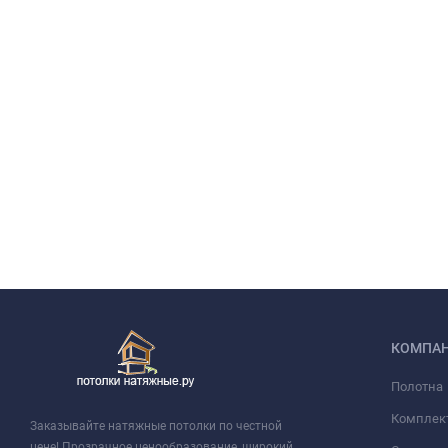
КОМПА
Полотна
Комплек
Заказывайте натяжные потолки по честной
цене! Прозрачное ценообразование, широкий