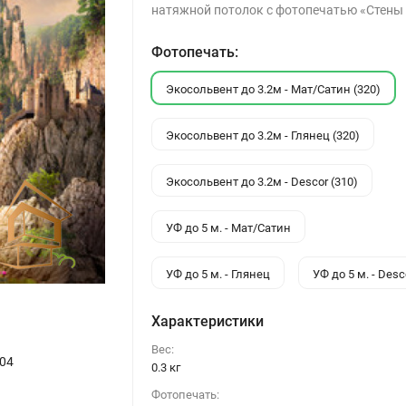
натяжной потолок с фотопечатью «Стены
Фотопечать:
Экосольвент до 3.2м - Мат/Сатин (320)
Экосольвент до 3.2м - Глянец (320)
Экосольвент до 3.2м - Descor (310)
УФ до 5 м. - Мат/Сатин
УФ до 5 м. - Глянец
УФ до 5 м. - Desc
Характеристики
Вес:
04
0.3 кг
Фотопечать: