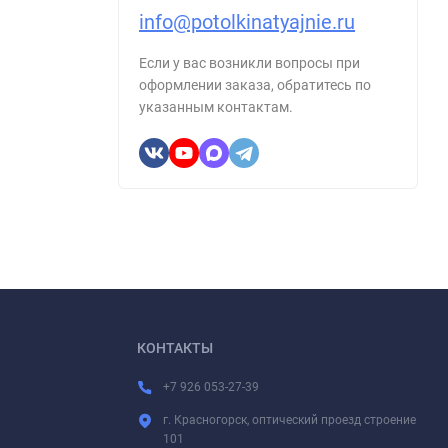
info@potolkinatyajnie.ru
Если у вас возникли вопросы при
оформлении заказа, обратитесь по
указанным контактам.
КОНТАКТЫ
+7 926 053-27-39
г. Красногорск, оптический проезд строение
101