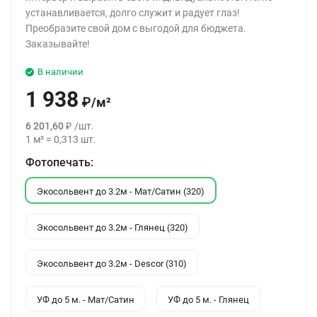
устанавливается, долго служит и радует глаз!
Преобразите свой дом с выгодой для бюджета.
Заказывайте!
В наличии
1 938
₽
/
м²
6 201,60
₽
/
шт.
1
м²
=
0,313
шт.
Фотопечать:
Экосольвент до 3.2м - Мат/Сатин (320)
Экосольвент до 3.2м - Глянец (320)
Экосольвент до 3.2м - Descor (310)
УФ до 5 м. - Мат/Сатин
УФ до 5 м. - Глянец