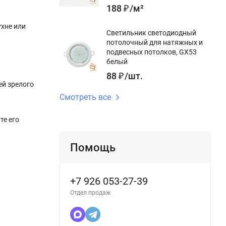
188
₽
/
м²
ухне или
Светильник светодиодный
потолочный для натяжных и
подвесных потолков, GX53
белый
88
₽
/
шт.
ей зрелого
Смотреть все
те его
Помощь
+7 926 053-27-39
Отдел продаж