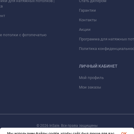
ики для натяжных потолков |
Стать дилером
ка
Гарантии
ент
Контакты
Акции
 потолки с фотопечатью
Программа для натяжных по
Политика конфиденциально
ЛИЧНЫЙ КАБИНЕТ
Мой профиль
Мои заказы
© 2026 InSale. Все права защищены
OK
Мы используем файлы cookie, чтобы сайт был лучше для вас.