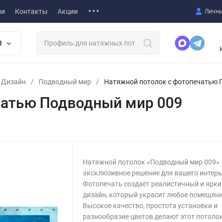
ии
Контакты
Акции
Личны
В
т Дизайн
/
Подводный мир
/
Натяжной потолок с фотопечатью 
чатью Подводный мир 009
Натяжной потолок «Подводный мир 009» 
эксклюзивное решение для вашего интерь
Фотопечать создаёт реалистичный и ярки
дизайн, который украсит любое помещени
Высокое качество, простота установки и
разнообразие цветов делают этот потоло