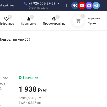
+7 926 053-27-39
й кабинет
Отдел продаж
0
0
0
0
Корзина
Пусто
Избранное
Сравнение
Просмотренные
Подводный мир 009
В наличии
— это
ера.
1 938
й
₽
/
м²
е.
6 201,60
₽
/
шт.
1
м²
=
0,313
шт.
к