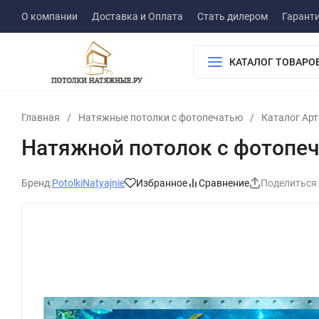
О компании
Доставка и Оплата
Стать дилером
Гарант
КАТАЛОГ ТОВАРО
Главная
/
Натяжные потолки с фотопечатью
/
Каталог Ар
Натяжной потолок с фотопе
Бренд:
PotolkiNatyajnie
Избранное
Сравнение
Поделиться