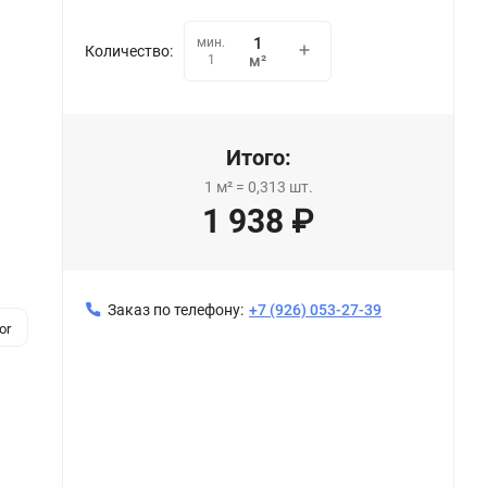
мин.
Количество:
1
м²
Итого:
1
м²
=
0,313
шт.
1 938
₽
Заказ по телефону:
+7 (926) 053-27-39
or