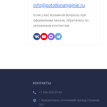
info@potolkinatyajnie.ru
Если у вас возникли вопросы при
оформлении заказа, обратитесь по
указанным контактам.
КОНТАКТЫ
+7 926 053-27-39
г. Красногорск, оптический проезд строение
101