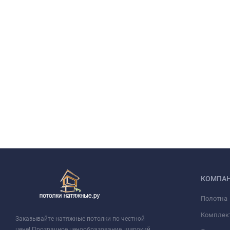
КОМПА
Полотна
Комплек
Заказывайте натяжные потолки по честной
цене! Прозрачное ценообразование, широкий