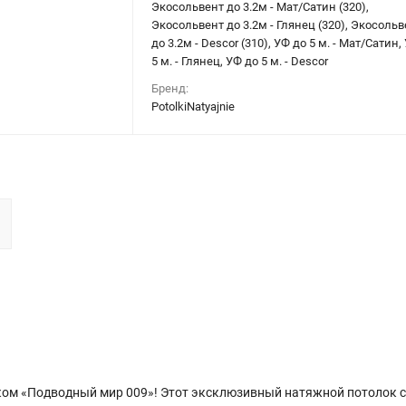
Экосольвент до 3.2м - Мат/Сатин (320),
Экосольвент до 3.2м - Глянец (320), Экосольв
до 3.2м - Descor (310), УФ до 5 м. - Мат/Сатин,
5 м. - Глянец, УФ до 5 м. - Descor
Бренд:
PotolkiNatyajnie
ком «Подводный мир 009»! Этот эксклюзивный натяжной потолок с