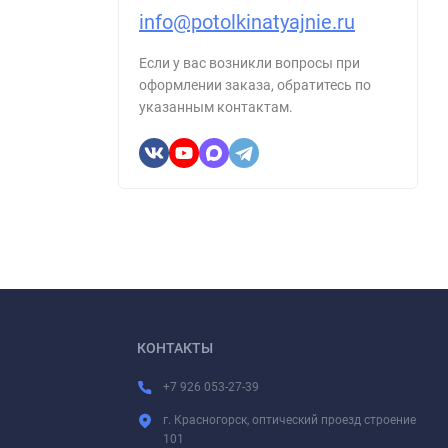
info@potolkinatyajnie.ru
Если у вас возникли вопросы при
оформлении заказа, обратитесь по
указанным контактам.
КОНТАКТЫ
+7 926 053-27-39
г. Красногорск, оптический проезд строение
101