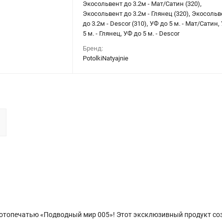
Экосольвент до 3.2м - Мат/Сатин (320),
Экосольвент до 3.2м - Глянец (320), Экосольв
до 3.2м - Descor (310), УФ до 5 м. - Мат/Сатин,
5 м. - Глянец, УФ до 5 м. - Descor
Бренд:
PotolkiNatyajnie
фотопечатью «Подводный мир 005»! Этот эксклюзивный продукт со