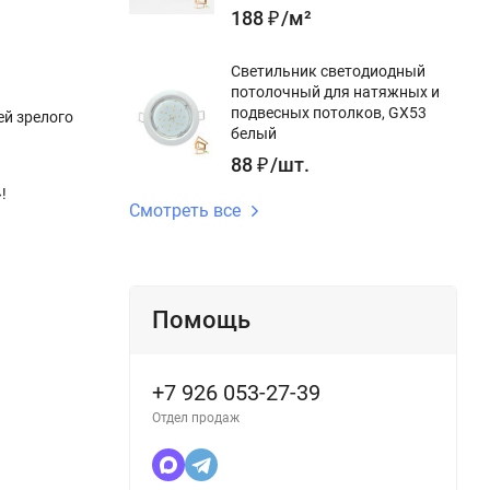
188
₽
/
м²
Светильник светодиодный
потолочный для натяжных и
подвесных потолков, GX53
ей зрелого
белый
88
₽
/
шт.
!
Смотреть все
Помощь
+7 926 053-27-39
Отдел продаж