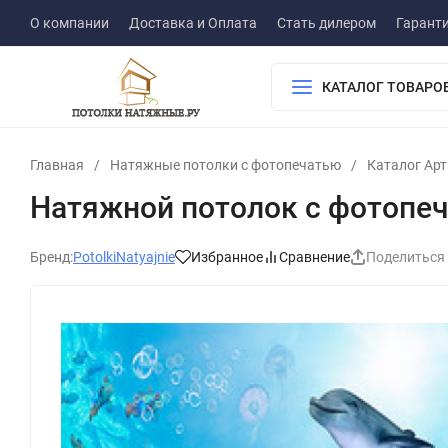
О компании
Доставка и Оплата
Стать дилером
Гарант
КАТАЛОГ ТОВАРО
Главная
/
Натяжные потолки с фотопечатью
/
Каталог Ар
Натяжной потолок с фотопе
Бренд:
PotolkiNatyajnie
Избранное
Сравнение
Поделиться