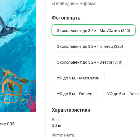
«Подводным миром»!
Фотопечать:
Экосольвент до 3.2м - Мат/Сатин (320)
Экосольвент до 3.2м - Глянец (320)
Экосольвент до 3.2м - Descor (310)
УФ до 5 м. - Мат/Сатин
УФ до 5 м. - Глянец
УФ до 5 м. - Desc
Характеристики
Вес:
мир 005
0.3 кг
Фотопечать: