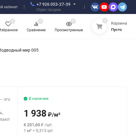
+7 926 053-27-39
й кабинет
Отдел продаж
0
0
0
0
Корзина
Пусто
Избранное
Сравнение
Просмотренные
Подводный мир 005
В наличии
— это
!
1 938
ь,
₽
/
м²
елают
6 201,60
₽
/
шт.
1
м²
=
0,313
шт.