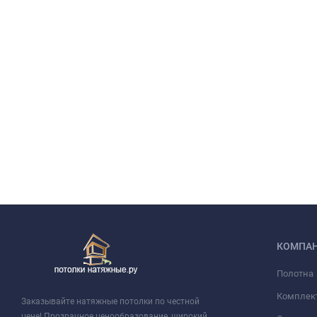
КОМПА
Полотна
Комплек
Заказывайте натяжные потолки по честной
цене! Прозрачное ценообразование, широкий