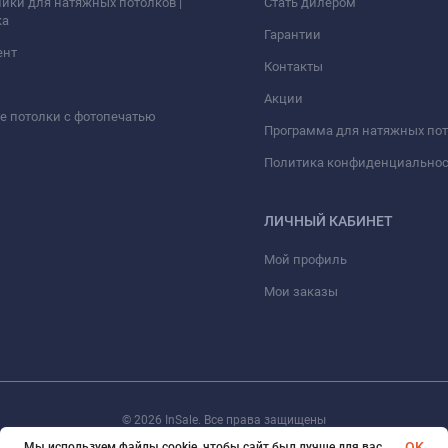
ики для натяжных потолков |
Стать дилером
ка
Гарантии
ент
Контакты
Акции
 потолки с фотопечатью
Программа для натяжных по
Политика конфиденциально
ЛИЧНЫЙ КАБИНЕТ
Мой профиль
Мои заказы
© 2026 InSale. Все права защищены
OK
Мы используем файлы cookie, чтобы сайт был лучше для вас.