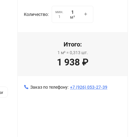
мин.
Количество:
1
м²
Итого:
1
м²
=
0,313
шт.
1 938
₽
Заказ по телефону:
+7 (926) 053-27-39
or