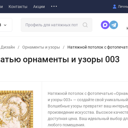
ии
Контакты
Акции
Личны
В
т Дизайн
/
Орнаменты и узоры
/
Натяжной потолок с фотопечат
чатью орнаменты и узоры 003
Натяжной потолок с фотопечатью «Орна
и узоры 003» — создайте свой уникальный
Волшебные узоры превратят ваш интерье
произведение искусства. Высокое качеств
доступная цена. Ваш идеальный выбор дл
любого помещения.