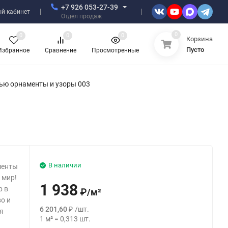
+7 926 053-27-39
й кабинет
Отдел продаж
0
0
0
0
Корзина
Пусто
Избранное
Сравнение
Просмотренные
ью орнаменты и узоры 003
В наличии
менты
 мир!
1 938
р в
₽
/
м²
о и
6 201,60
₽
/
шт.
я
1
м²
=
0,313
шт.