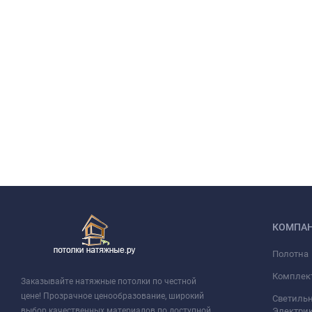
КОМПА
Полотна
Комплек
Заказывайте натяжные потолки по честной
цене! Прозрачное ценообразование, широкий
Светильн
выбор качественных материалов по доступной
Электри