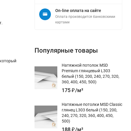
On-line оплата на сайте
Оплата производится банковскими
картами
т.
Популярные товары
 который
Натяжной потолок MSD
Premium глянцевый L303
белый (150, 200, 240, 270, 320,
360, 400, 450, 500)
175
₽
/
м²
Натяжные потолки MSD Classic
глянец L303 белый (150, 200,
240, 270, 320, 360, 400, 450,
500)
188
₽
/
м²