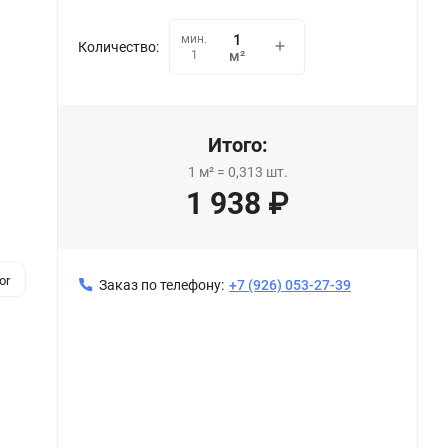
мин.
Количество:
1
м²
Итого:
1
м²
=
0,313
шт.
1 938
₽
or
Заказ по телефону:
+7 (926) 053-27-39