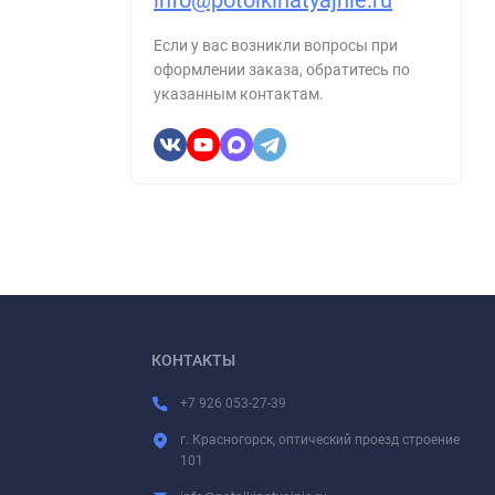
info@potolkinatyajnie.ru
Если у вас возникли вопросы при
оформлении заказа, обратитесь по
указанным контактам.
КОНТАКТЫ
+7 926 053-27-39
г. Красногорск, оптический проезд строение
101