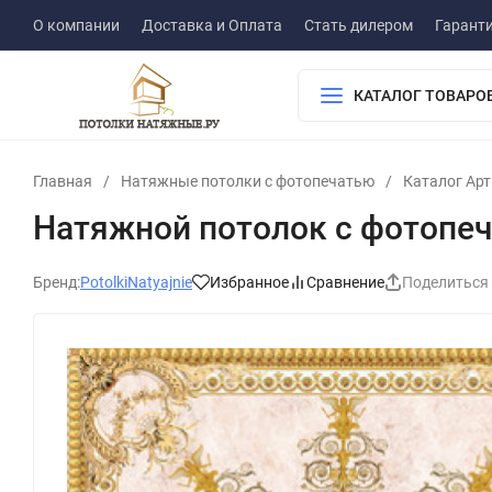
О компании
Доставка и Оплата
Стать дилером
Гарант
КАТАЛОГ ТОВАРО
Главная
/
Натяжные потолки с фотопечатью
/
Каталог Ар
Натяжной потолок с фотопе
Бренд:
PotolkiNatyajnie
Избранное
Сравнение
Поделиться