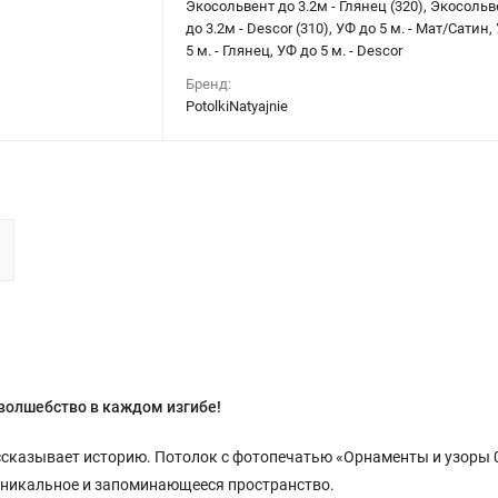
Экосольвент до 3.2м - Глянец (320), Экосольв
до 3.2м - Descor (310), УФ до 5 м. - Мат/Сатин,
5 м. - Глянец, УФ до 5 м. - Descor
Бренд:
PotolkiNatyajnie
волшебство в каждом изгибе!
ассказывает историю. Потолок с фотопечатью «Орнаменты и узоры 
 уникальное и запоминающееся пространство.