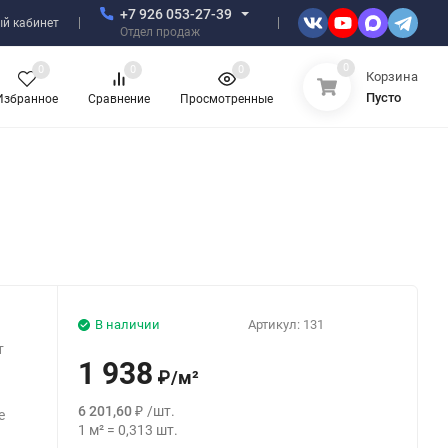
+7 926 053-27-39
й кабинет
Отдел продаж
0
0
0
0
Корзина
Пусто
Избранное
Сравнение
Просмотренные
В наличии
Артикул:
131
т
1 938
₽
/
м²
й
6 201,60
₽
/
шт.
е
1
м²
=
0,313
шт.