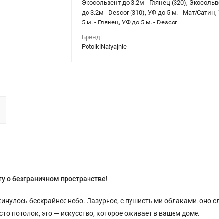
Экосольвент до 3.2м - Глянец (320), Экосольв
до 3.2м - Descor (310), УФ до 5 м. - Мат/Сатин,
5 м. - Глянец, УФ до 5 м. - Descor
Бренд:
PotolkiNatyajnie
у о безграничном пространстве!
скинулось бескрайнее небо. Лазурное, с пушистыми облаками, оно с
сто потолок, это — искусство, которое оживает в вашем доме.