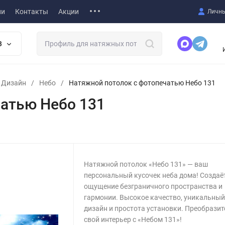
ии
Контакты
Акции
Личны
В
т Дизайн
/
Небо
/
Натяжной потолок с фотопечатью Небо 131
атью Небо 131
Натяжной потолок «Небо 131» — ваш
персональный кусочек неба дома! Создаё
ощущение безграничного пространства и
гармонии. Высокое качество, уникальны
дизайн и простота установки. Преобразит
свой интерьер с «Небом 131»!