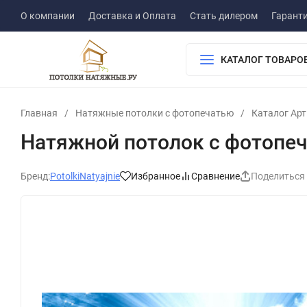
О компании
Доставка и Оплата
Стать дилером
Гарант
КАТАЛОГ ТОВАРО
Главная
/
Натяжные потолки с фотопечатью
/
Каталог Ар
Натяжной потолок с фотопеч
Бренд:
PotolkiNatyajnie
Избранное
Сравнение
Поделиться