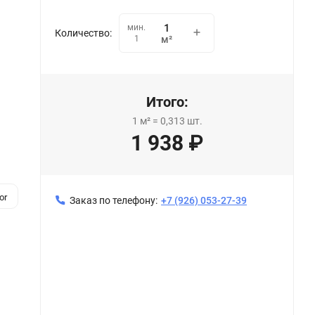
мин.
Количество:
1
м²
Итого:
1
м²
=
0,313
шт.
1 938
₽
or
Заказ по телефону:
+7 (926) 053-27-39