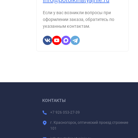
info@potolkinatyajnie.ru
Если у вас возникли вопросы при
оформлении заказа, обратитесь по
указанным контактам.
КОНТАКТЫ
+7 926 053-27-39
г. Красногорск, оптический проезд строение
101