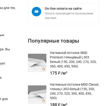
н для тех,
On-line оплата на сайте
Оплата производится банковскими
картами
рые
Популярные товары
ра. Вы
Натяжной потолок MSD
Premium глянцевый L303
белый (150, 200, 240, 270, 320,
бует
360, 400, 450, 500)
175
₽
/
м²
в.
Натяжные потолки MSD Classic
глянец L303 белый (150, 200,
240, 270, 320, 360, 400, 450,
500)
т для
188
₽
/
м²