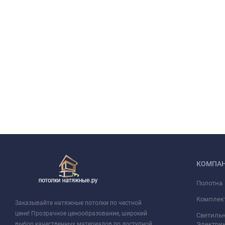
КОМПА
Полотна
Комплек
Заказывайте натяжные потолки по честной
цене! Прозрачное ценообразование, широкий
Светильн
выбор качественных материалов по доступной
Электри