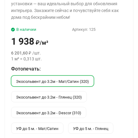
установки — ваш идеальный выбор для обновления
интерьера. Закажите сейчас и почувствуйте себя как
дома под бескрайним небом!
В наличии
Артикул:
125
1 938
₽
/
м²
6 201,60
₽
/
шт.
1
м²
=
0,313
шт.
Фотопечать:
Экосольвент до 3.2м - Мат/Сатин (320)
Экосольвент до 3.2м - Глянец (320)
Экосольвент до 3.2м - Descor (310)
УФ до 5 м. - Мат/Сатин
УФ до 5 м. - Глянец