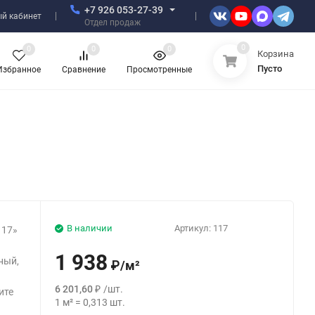
+7 926 053-27-39
й кабинет
Отдел продаж
0
0
0
0
Корзина
Пусто
Избранное
Сравнение
Просмотренные
В наличии
Артикул:
117
117»
у
1 938
ный,
₽
/
м²
6 201,60
₽
/
шт.
ите
1
м²
=
0,313
шт.