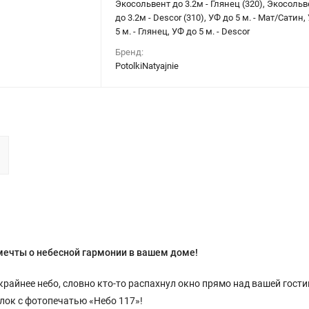
Экосольвент до 3.2м - Глянец (320), Экосольв
до 3.2м - Descor (310), УФ до 5 м. - Мат/Сатин,
5 м. - Глянец, УФ до 5 м. - Descor
Бренд:
PotolkiNatyajnie
мечты о небесной гармонии в вашем доме!
крайнее небо, словно кто-то распахнул окно прямо над вашей гости
олок с фотопечатью «Небо 117»!