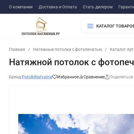
О компании
Доставка и Оплата
Стать дилером
Гарант
КАТАЛОГ ТОВАРО
Главная
/
Натяжные потолки с фотопечатью
/
Каталог Ар
Натяжной потолок с фотопеч
Бренд:
PotolkiNatyajnie
Избранное
Сравнение
Поделиться