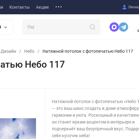
ии
Контакты
Акции
Личны
В
т Дизайн
/
Небо
/
Натяжной потолок с фотопечатью Небо 117
атью Небо 117
Натяжной потолок с фотопечатью «Небо 
— это ваш шанс создать в доме атмосфер
гармонии и уюта. Роскошный и качествен
он станет ярким акцентом в интерьере и
подчеркнёт ваш безупречный вкус. Подар
себе кусочек неба!