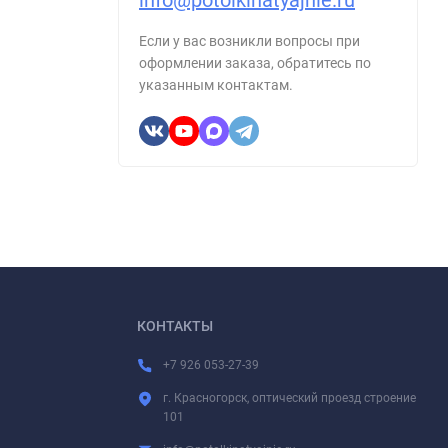
info@potolkinatyajnie.ru
Если у вас возникли вопросы при
оформлении заказа, обратитесь по
указанным контактам.
КОНТАКТЫ
+7 926 053-27-39
г. Красногорск, оптический проезд строение
101