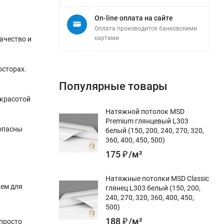
On-line оплата на сайте
Оплата производится банковскими
картами
качество и
осторах.
Популярные товары
 красотой
Натяжной потолок MSD
Premium глянцевый L303
опасны
белый (150, 200, 240, 270, 320,
360, 400, 450, 500)
175
₽
/
м²
Натяжные потолки MSD Classic
ием для
глянец L303 белый (150, 200,
240, 270, 320, 360, 400, 450,
500)
188
₽
/
м²
 просто