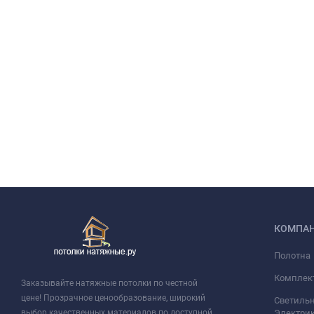
КОМПА
Полотна
Комплек
Заказывайте натяжные потолки по честной
цене! Прозрачное ценообразование, широкий
Светильн
выбор качественных материалов по доступной
Электри