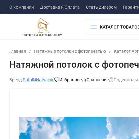
О компании
Доставка и Оплата
Стать дилером
Гарант
КАТАЛОГ ТОВАРО
Главная
/
Натяжные потолки с фотопечатью
/
Каталог Ар
Натяжной потолок с фотопеч
Бренд:
PotolkiNatyajnie
Избранное
Сравнение
Поделиться