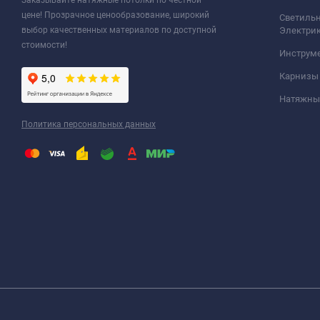
Заказывайте натяжные потолки по честной
цене! Прозрачное ценообразование, широкий
Светильн
выбор качественных материалов по доступной
Электри
стоимости!
Инструм
Карнизы
Натяжные
Политика персональных данных