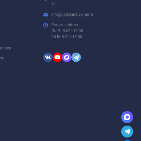
101
info@potolkinatyajnie.ru
Режим работы:
Пн-Пт 9:00—18:00
Сб-Вс 9:00—13:00
толков
сти