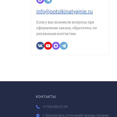
info@potolkinatyajnie.ru
Если у вас возникли вопросы при
оформлении заказа, обратитесь по
указанным контактам.
КОНТАКТЫ
+7 926 053-27-39
г. Красногорск, оптический проезд строение