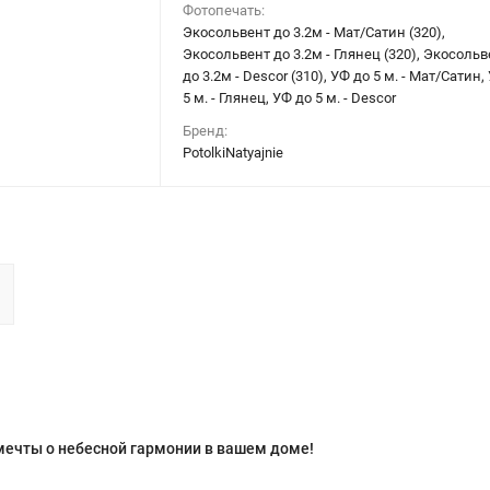
Фотопечать:
Экосольвент до 3.2м - Мат/Сатин (320),
Экосольвент до 3.2м - Глянец (320), Экосольв
до 3.2м - Descor (310), УФ до 5 м. - Мат/Сатин,
5 м. - Глянец, УФ до 5 м. - Descor
Бренд:
PotolkiNatyajnie
мечты о небесной гармонии в вашем доме!