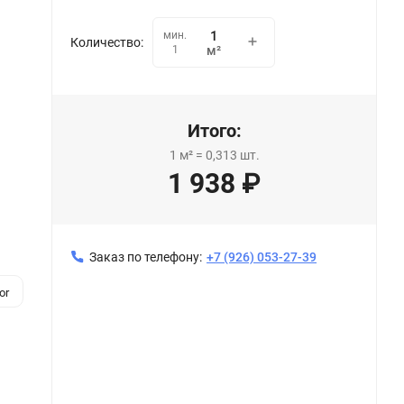
мин.
Количество:
1
м²
Итого:
1
м²
=
0,313
шт.
1 938
₽
Заказ по телефону:
+7 (926) 053-27-39
or