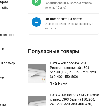
торое
Гарантированный возврат товара
 чтобы
течение 10 дней
On-line оплата на сайте
Оплата производится банковскими
картами
 тех, кто
ь и
Популярные товары
 и размер
Натяжной потолок MSD
Premium глянцевый L303
белый (150, 200, 240, 270, 320,
360, 400, 450, 500)
бует
175
₽
/
м²
Натяжные потолки MSD Classic
глянец L303 белый (150, 200,
240, 270, 320, 360, 400, 450,
акже