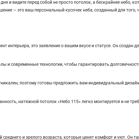
дня и видите перед собой не просто потолок, а бескрайнее небо, ко
ешение — это ваш персональный кусочек неба, созданный для того,
т интерьера, это заявление о вашем вкусе и статусе. Он создан для
лы и современные технологии, чтобы гарантировать долговечност
никален, поэтому готовы предложить вам индивидуальный дизайн
нность, натяжной потолок «Небо 115» легко монтируется и не тре
среднего и зрелого возраста, которые ценят комфорт и уют. Он т