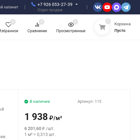
+7 926 053-27-39
й кабинет
Отдел продаж
0
0
0
0
Корзина
Пусто
Избранное
Сравнение
Просмотренные
В наличии
Артикул:
115
ый
1 938
₽
/
м²
6 201,60
₽
/
шт.
1
м²
=
0,313
шт.
ии.