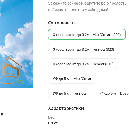
Закажите сейчас и ощутите всю прелесть
небесного полотна у себя дома!
Фотопечать:
Экосольвент до 3.2м - Мат/Сатин (320)
Экосольвент до 3.2м - Глянец (320)
Экосольвент до 3.2м - Descor (310)
УФ до 5 м. - Мат/Сатин
УФ до 5 м. - Глянец
УФ до 5 м. - Desc
Характеристики
15
Вес:
0.3 кг