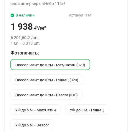
свой интерьер с «Небо 114»!
В наличии
Артикул:
114
1 938
₽
/
м²
6 201,60
₽
/
шт.
1
м²
=
0,313
шт.
Фотопечать:
Экосольвент до 3.2м - Мат/Сатин (320)
Экосольвент до 3.2м - Глянец (320)
Экосольвент до 3.2м - Descor (310)
УФ до 5 м. - Мат/Сатин
УФ до 5 м. - Глянец
УФ до 5 м. - Descor