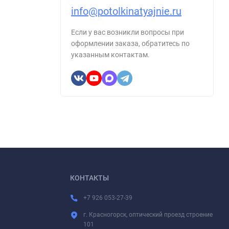
info@potolkinatyajnie.ru
Если у вас возникли вопросы при
оформлении заказа, обратитесь по
указанным контактам.
КОНТАКТЫ
+7 926 053-27-39
г. Красногорск, оптический проезд строение
101