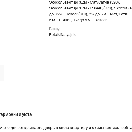
Экосольвент до 3.2м - Мат/Сатин (320),
Экосольвент до 3.2м - Глянец (320), Экосольв
до 3.2м - Descor (310), УФ до 5 м. - Мат/Сатин,
5 м. - Глянец, УФ до 5 м. - Descor
Бренд:
PotolkiNatyajnie
гармонии и уюта
очего дня, открываете дверь в свою квартиру и оказываетесь в объ