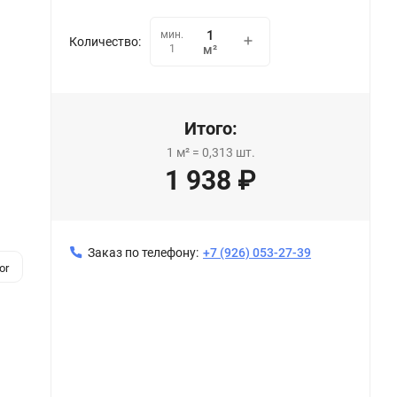
мин.
Количество:
1
м²
Итого:
1
м²
=
0,313
шт.
1 938
₽
Заказ по телефону:
+7 (926) 053-27-39
or