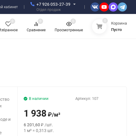
+7 926 053-27-39
й кабинет
Отдел продаж
0
0
0
0
Корзина
Пусто
Избранное
Сравнение
Просмотренные
В наличии
Артикул:
107
сство
и
1 938
₽
/
м²
ходе и
6 201,60
₽
/
шт.
1
м²
=
0,313
шт.
е