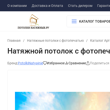
О компании
Доставка и Оплата
Стать дилером
Гарант
КАТАЛОГ ТОВАРО
Главная
/
Натяжные потолки с фотопечатью
/
Каталог Ар
Натяжной потолок с фотопеч
Бренд:
PotolkiNatyajnie
Избранное
Сравнение
Поделиться