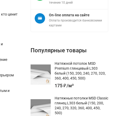
течение 10 дней
 кто ценит
On-line оплата на сайте
Оплата производится банковскими
картами
 и
Популярные товары
ение
Натяжной потолок MSD
Premium глянцевый L303
белый (150, 200, 240, 270, 320,
терьером
360, 400, 450, 500)
175
₽
/
м²
стым и
Натяжные потолки MSD Classic
глянец L303 белый (150, 200,
240, 270, 320, 360, 400, 450,
500)