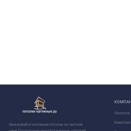
КОМПА
Полотна
Комплек
Заказывайте натяжные потолки по честной
цене! Прозрачное ценообразование, широкий