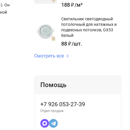
188
₽
/
м²
). Он
жной
Светильник светодиодный
потолочный для натяжных и
подвесных потолков, GX53
белый
88
₽
/
шт.
Смотреть все
Помощь
+7 926 053-27-39
Отдел продаж