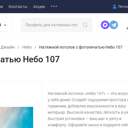
ии
Контакты
Акции
Личны
В
т Дизайн
/
Небо
/
Натяжной потолок с фотопечатью Небо 107
атью Небо 107
Натяжной потолок «Небо 107» — это иску
у себя дома! Создаёт ощущение простора 
гармонии, добавляя изысканности в ваш
интерьер. Высокое качество, лёгкость в у
быстрая установка — ваш шаг к уюту и
комфорту. Оформите заказ и подарите себ