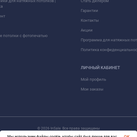
ики для натяжных потолков |
Стать дилером
ка
Гарантии
ент
Контакты
Акции
 потолки с фотопечатью
Программа для натяжных по
Политика конфиденциально
ЛИЧНЫЙ КАБИНЕТ
Мой профиль
Мои заказы
© 2026 InSale. Все права защищены
OK
Мы используем файлы cookie, чтобы сайт был лучше для вас.