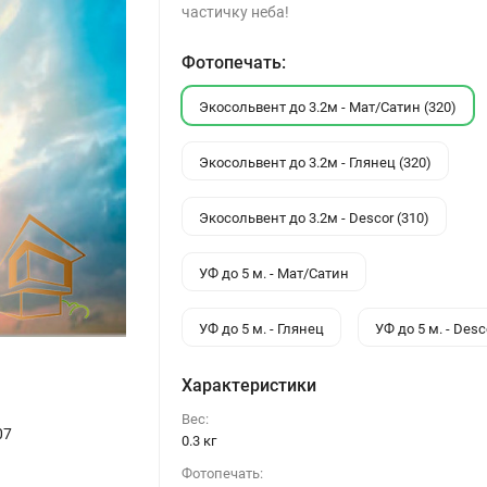
частичку неба!
Фотопечать:
Экосольвент до 3.2м - Мат/Сатин (320)
Экосольвент до 3.2м - Глянец (320)
Экосольвент до 3.2м - Descor (310)
УФ до 5 м. - Мат/Сатин
УФ до 5 м. - Глянец
УФ до 5 м. - Desc
Характеристики
Вес:
07
0.3 кг
Фотопечать: