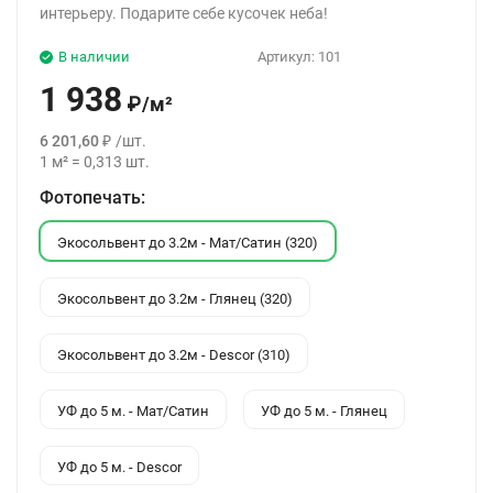
интерьеру. Подарите себе кусочек неба!
В наличии
Артикул:
101
1 938
₽
/
м²
6 201,60
₽
/
шт.
1
м²
=
0,313
шт.
Фотопечать:
Экосольвент до 3.2м - Мат/Сатин (320)
Экосольвент до 3.2м - Глянец (320)
Экосольвент до 3.2м - Descor (310)
УФ до 5 м. - Мат/Сатин
УФ до 5 м. - Глянец
УФ до 5 м. - Descor