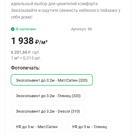
идеальный выбор для ценителей комфорта.
Заказывайте и ощутите свежесть небесного пейзажа у
себя дома!
В наличии
Артикул:
86
1 938
₽
/
м²
6 201,60
₽
/
шт.
1
м²
=
0,313
шт.
Фотопечать:
Экосольвент до 3.2м - Мат/Сатин (320)
Экосольвент до 3.2м - Глянец (320)
Экосольвент до 3.2м - Descor (310)
УФ до 5 м. - Мат/Сатин
УФ до 5 м. - Глянец