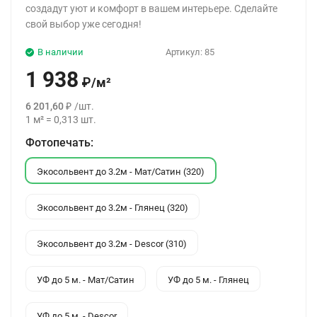
создадут уют и комфорт в вашем интерьере. Сделайте
свой выбор уже сегодня!
В наличии
Артикул:
85
1 938
₽
/
м²
6 201,60
₽
/
шт.
1
м²
=
0,313
шт.
Фотопечать:
Экосольвент до 3.2м - Мат/Сатин (320)
Экосольвент до 3.2м - Глянец (320)
Экосольвент до 3.2м - Descor (310)
УФ до 5 м. - Мат/Сатин
УФ до 5 м. - Глянец
УФ до 5 м. - Descor