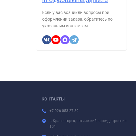
info@potolkinatyajnie.ru
Если у вас возникли вопросы при
оформлении заказа, обратитесь по
указанным контактам.
КОНТАКТЫ
+7 926 053-27-39
г. Красногорск, оптический проезд строение
101