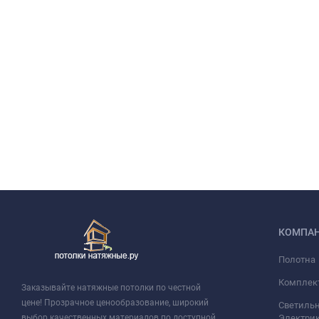
КОМПА
Полотна
Комплек
Заказывайте натяжные потолки по честной
цене! Прозрачное ценообразование, широкий
Светильн
выбор качественных материалов по доступной
Электри