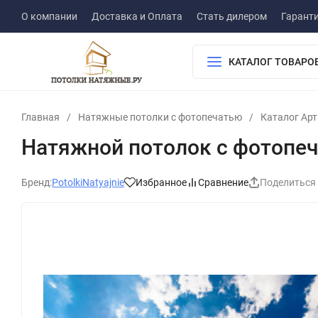
О компании
Доставка и Оплата
Стать дилером
Гарант
КАТАЛОГ ТОВАРО
Главная
/
Натяжные потолки с фотопечатью
/
Каталог Ар
Натяжной потолок с фотопеч
Бренд:
PotolkiNatyajnie
Избранное
Сравнение
Поделиться