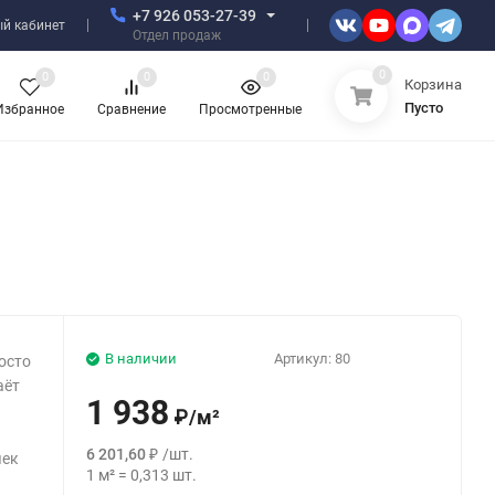
+7 926 053-27-39
й кабинет
Отдел продаж
0
0
0
0
Корзина
Пусто
Избранное
Сравнение
Просмотренные
В наличии
Артикул:
80
осто
аёт
1 938
₽
/
м²
6 201,60
₽
/
шт.
чек
1
м²
=
0,313
шт.