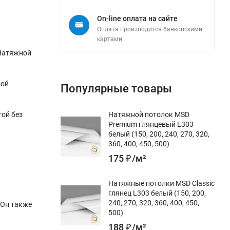
On-line оплата на сайте
Оплата производится банковскими
картами
 Натяжной
бой
Популярные товары
той без
Натяжной потолок MSD
Premium глянцевый L303
белый (150, 200, 240, 270, 320,
360, 400, 450, 500)
175
₽
/
м²
Натяжные потолки MSD Classic
глянец L303 белый (150, 200,
240, 270, 320, 360, 400, 450,
 Он также
500)
188
₽
/
м²