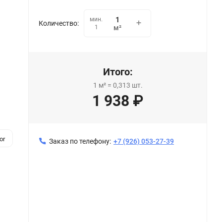
мин.
Количество:
1
м²
Итого:
1
м²
=
0,313
шт.
1 938
₽
or
Заказ по телефону:
+7 (926) 053-27-39