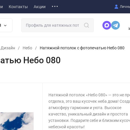
ии
Контакты
Акции
Личны
В
т Дизайн
/
Небо
/
Натяжной потолок с фотопечатью Небо 080
атью Небо 080
Натяжной потолок «Небо 080» — это не пр
отделка, это ваш кусочек неба дома! Созд
атмосферу гармонии и уюта. Высокое
качество, уникальный дизайн и простота
установки. Подарите себе и близким кусо
небесной красоты!