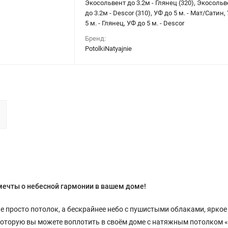
Экосольвент до 3.2м - Глянец (320), Экосольв
до 3.2м - Descor (310), УФ до 5 м. - Мат/Сатин,
5 м. - Глянец, УФ до 5 м. - Descor
Бренд:
PotolkiNatyajnie
мечты о небесной гармонии в вашем доме!
не просто потолок, а бескрайнее небо с пушистыми облаками, яркое
 которую вы можете воплотить в своём доме с натяжным потолком 